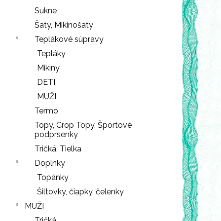
r
Sukne
ú
Šaty, Mikinošaty
č
Teplákové súpravy
a
Tepláky
m
e
Mikiny
DETI
MUŽI
SŤAHOVACIE
Termo
NOHAVIČKY
Topy, Crop Topy, Športové
BLACK
podprsenky
18
Tričká, Tielka
€
Doplnky
NOHAVIČKY
Nasledujúce
Topánky
BLACK
Šiltovky, čiapky, čelenky
7
€
MUŽI
Tričká