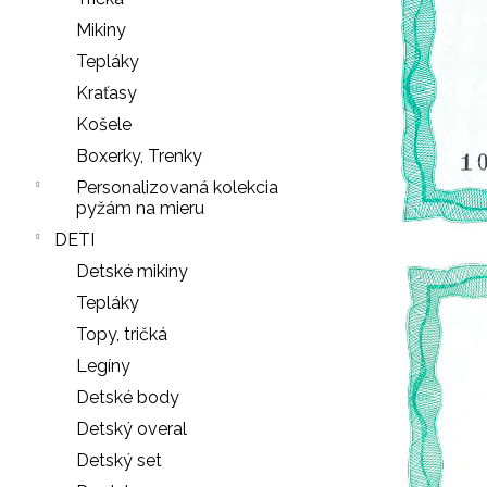
LEGÍNY
PUSH-
Mikiny
UP
Tepláky
29
€
Kraťasy
Košele
Boxerky, Trenky
Personalizovaná kolekcia
pyžám na mieru
DETI
Detské mikiny
Tepláky
Topy, tričká
Legíny
Detské body
Detský overal
Detský set