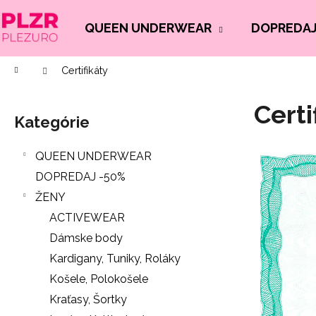
K
Prejsť
na
o
QUEEN UNDERWEAR
DOPREDAJ
Späť
Späť
obsah
š
do
do
í
Domov
Certifikáty
Č
obchodu
obchodu
k
B
o
Certi
o
p
Kategórie
Preskočiť
č
o
kategórie
n
t
QUEEN UNDERWEAR
ý
r
DOPREDAJ -50%
p
e
ŽENY
a
b
ACTIVEWEAR
n
u
Dámske body
e
j
Kardigany, Tuniky, Roláky
l
e
Košele, Polokošele
t
Kraťasy, Šortky