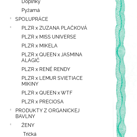
Doplnky
Pyžamá
SPOLUPRÁCE
PLZR x ZUZANA PLAČKOVÁ
PLZR x MISS UNIVERSE
PLZR x MIKELA
PLZR x QUEEN x JASMINA
ALAGIČ
PLZR x RENÉ RENDY
PLZR x LEMUR SVIETIACE
MIKINY
PLZR x QUEEN x WTF
PLZR x PRECIOSA
PRODUKTY Z ORGANICKEJ
BAVLNY
ŽENY
Tričká