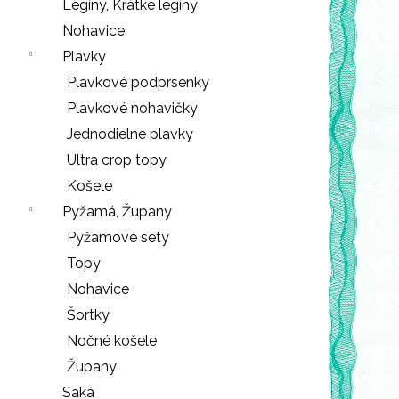
e
Legíny, Krátke legíny
n
Nohavice
á
Plavky
j
Plavkové podprsenky
s
Plavkové nohavičky
ť
Jednodielne plavky
?
Ultra crop topy
Košele
Pyžamá, Župany
Pyžamové sety
HĽADAŤ
Topy
Nohavice
Šortky
O
Nočné košele
d
Župany
p
o
Saká