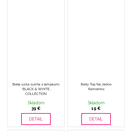
Biela úzka sukňa s lampasmi
Biely Top Na Jedno
BLACK & WHITE
Ramienko
COLLECTION
Skladom
Skladom
39 €
19 €
scount
DETAIL
DETAIL