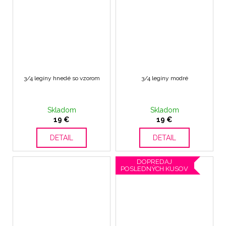
3/4 legíny hnedé so vzorom
3/4 legíny modré
Skladom
Skladom
19 €
19 €
DETAIL
DETAIL
DOPREDAJ
POSLEDNÝCH KUSOV