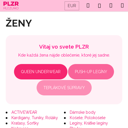
K
Prejsť
Hľadať
Náku
M
Prihláseni
EUR
na
o
obsah
Späť
Späť
košík
š
ŽENY
í
Č
k
o
p
Vitaj vo svete PLZR
o
Kde každá žena nájde oblečenie, ktoré jej sadne.
t
r
QUEEN UNDERWEAR
PUSH-UP LEGÍNY
e
b
TEPLÁKOVÉ SÚPRAVY
u
j
e
t
ACTIVEWEAR
Dámske body
Kardigany, Tuniky, Roláky
Košele, Polokošele
e
Kraťasy, Šortky
Legíny, Krátke legíny
n