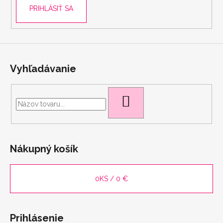
y
PRIHLÁSIŤ SA
v
ý
p
i
s
u
Vyhľadávanie
HĽADAŤ
Nákupný košík
0
KS /
0 €
Prihlásenie