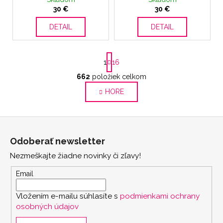
30 €
30 €
DETAIL
DETAIL
S
1
16
t
r
662
položiek celkom
O
á
v
HORE
n
l
k
o
á
Z
v
d
a
á
a
Odoberať newsletter
n
p
c
i
Nezmeškajte žiadne novinky či zľavy!
i
ä
e
e
t
Email
p
i
r
Vložením e-mailu súhlasíte s
podmienkami ochrany
e
v
osobných údajov
k