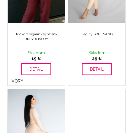
d
č
k
a
u
t
m
k
e
o
t
v
o
Tričko z organickej bavlny
Legíny SOFT SAND
NOHAVIČKY
v
UNISEX IVORY
SKIN
7
Skladom
Skladom
€
19 €
29 €
DETAIL
DETAIL
IVORY