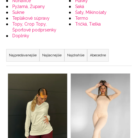
Nohavice
Plavky
á
Pyžamá, Župany
Saká
Sukne
Šaty, Mikinošaty
j
Teplákové súpravy
Termo
s
Topy, Crop Topy,
Tričká, Tielka
Športové podprsenky
ť
Doplnky
?
R
a
Najpredávanejšie
Najlacnejšie
Najdrahšie
Abecedne
d
e
HĽADAŤ
V
n
ý
i
p
e
O
i
p
d
s
r
p
p
o
o
r
r
d
o
ú
u