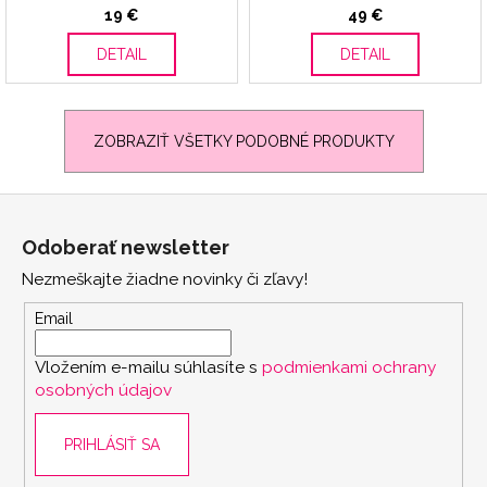
19 €
49 €
DETAIL
DETAIL
ZOBRAZIŤ VŠETKY PODOBNÉ PRODUKTY
Z
á
Odoberať newsletter
p
Nezmeškajte žiadne novinky či zľavy!
ä
t
Email
i
Vložením e-mailu súhlasíte s
podmienkami ochrany
e
scount
osobných údajov
PRIHLÁSIŤ SA