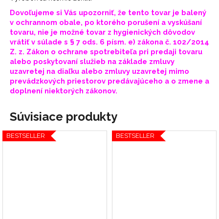
Dovoľujeme si Vás upozorniť, že tento tovar je balený
v ochrannom obale, po ktorého porušení a vyskúšaní
tovaru, nie je možné tovar z hygienických dôvodov
vrátiť v súlade s § 7 ods. 6 písm. e) zákona č. 102/2014
Z. z. Zákon o ochrane spotrebiteľa pri predaji tovaru
alebo poskytovaní služieb na základe zmluvy
uzavretej na diaľku alebo zmluvy uzavretej mimo
prevádzkových priestorov predávajúceho a o zmene a
doplnení niektorých zákonov.
Súvisiace produkty
BESTSELLER
BESTSELLER