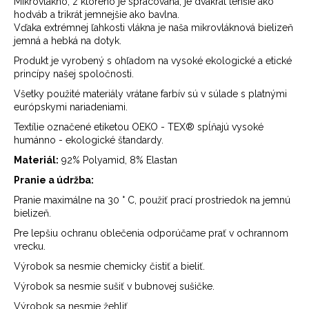
Mikrovlákno, z ktorého je spracovaná, je dvakrát tenšie ako
hodváb a trikrát jemnejšie ako bavlna.
Vďaka extrémnej ľahkosti vlákna je naša mikrovláknová bielizeň
jemná a hebká na dotyk.
Produkt je vyrobený s ohľadom na vysoké ekologické a etické
princípy našej spoločnosti.
Všetky použité materiály vrátane farbív sú v súlade s platnými
európskymi nariadeniami.
Textílie označené etiketou OEKO - TEX®️ spĺňajú vysoké
humánno - ekologické štandardy.
Materiál:
92% Polyamid, 8% Elastan
Pranie a údržba:
Pranie maximálne na 30 ° C, použiť prací prostriedok na jemnú
bielizeň.
Pre lepšiu ochranu oblečenia odporúčame prať v ochrannom
vrecku.
Výrobok sa nesmie chemicky čistiť a bieliť.
Výrobok sa nesmie sušiť v bubnovej sušičke.
Výrobok sa nesmie žehliť.