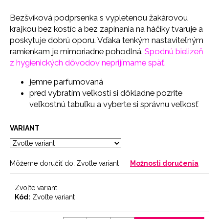
č
a
Bezšvíková podprsenka s vypletenou žakárovou
m
krajkou bez kostíc a bez zapínania na háčiky tvaruje a
e
poskytuje dobrú oporu. Vďaka tenkým nastaviteľným
ramienkam je mimoriadne pohodlná.
Spodnú bielizeň
z hygienických dôvodov neprijímame späť.
LEGÍNY
PUSH-
UP
jemne parfumovaná
29
pred vybratím veľkosti si dôkladne pozrite
€
veľkostnú tabuľku a vyberte si správnu veľkosť
VARIANT
Môžeme doručiť do:
Zvoľte variant
Možnosti doručenia
Zvoľte variant
Kód:
Zvoľte variant