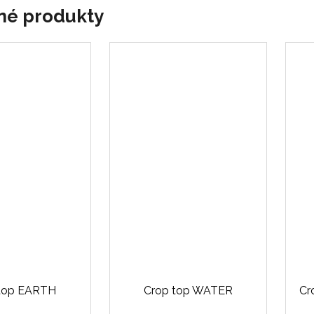
né produkty
top EARTH
Crop top WATER
Cr