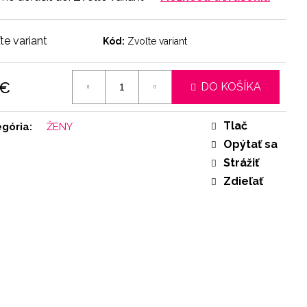
te variant
Kód:
Zvoľte variant
 €
DO KOŠÍKA
otková
:
Tlač
egória
:
ŽENY
Opýtať sa
Strážiť
Zdieľať