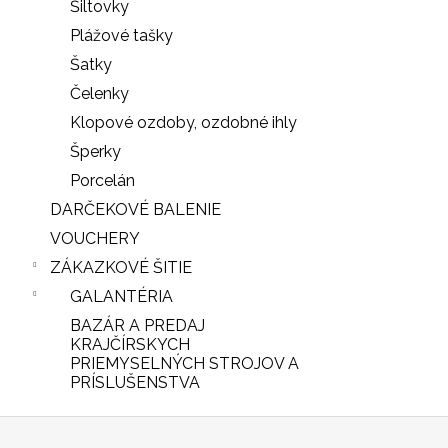
Šiltovky
Plážové tašky
Šatky
Čelenky
Klopové ozdoby, ozdobné ihly
Šperky
Porcelán
DARČEKOVÉ BALENIE
VOUCHERY
ZÁKAZKOVÉ ŠITIE
GALANTÉRIA
BAZÁR A PREDAJ
iscount
KRAJČÍRSKYCH
PRIEMYSELNÝCH STROJOV A
PRÍSLUŠENSTVA
Z