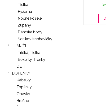
S
Tielka
Pyžamá
Nočné košele
D
Župany
Dámske body
Šortkové nohavičky
MUŽI
Tričká, Tielka
Boxerky, Trenky
DETI
DOPLNKY
Kabelky
Topánky
Opasky
Brošne