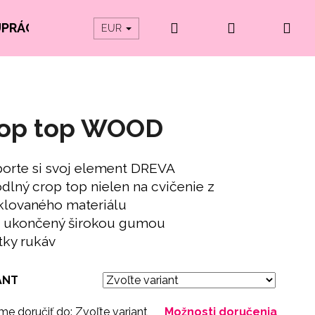
Hľadať
Prihlásenie
Ná
UPRÁCE
PRODUKTY Z ORGANICKEJ BAVLNY
EUR
koš
op top WOOD
orte si svoj element DREVA
dlný crop top nielen na cvičenie z
klovaného materiálu
p ukončený širokou gumou
tky rukáv
ANT
e doručiť do:
Zvoľte variant
Možnosti doručenia