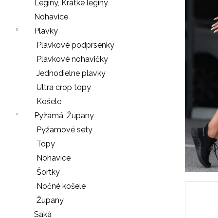
e
Legíny, Krátke legíny
n
Nohavice
á
Plavky
j
Plavkové podprsenky
s
Plavkové nohavičky
ť
Jednodielne plavky
?
Ultra crop topy
Košele
Pyžamá, Župany
Pyžamové sety
HĽADAŤ
Topy
Nohavice
Šortky
O
Nočné košele
d
Župany
p
o
Saká