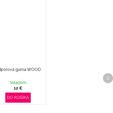
dporová guma WOOD
Ďa
p
Skladom
12 €
DO KOŠÍKA