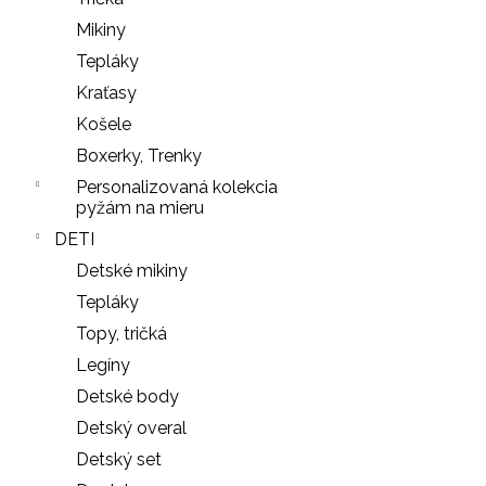
NOHAVIČKY
Mikiny
BLACK
Tepláky
7
€
Kraťasy
Košele
Boxerky, Trenky
Personalizovaná kolekcia
pyžám na mieru
DETI
Detské mikiny
Tepláky
Topy, tričká
Legíny
Detské body
Detský overal
Detský set