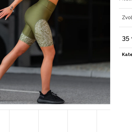
Zvoľ
35
Jedn
cena
Kat