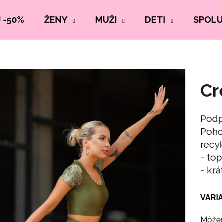
 -50%
ŽENY
MUŽI
DETI
SPOL
Cr
Podp
Poho
recy
- to
- krá
VARI
Môžem