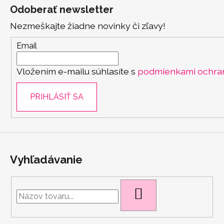
á
Odoberať newsletter
p
Nezmeškajte žiadne novinky či zľavy!
ä
t
Email
i
Vložením e-mailu súhlasíte s
podmienkami ochra
e
PRIHLÁSIŤ SA
Vyhľadávanie
HĽADAŤ