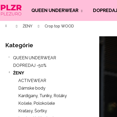
K
Prejsť
na
o
QUEEN UNDERWEAR
DOPREDAJ
Späť
Späť
obsah
š
do
do
í
Domov
ŽENY
Crop top WOOD
Č
obchodu
obchodu
k
B
o
o
p
Kategórie
Preskočiť
č
o
kategórie
n
t
QUEEN UNDERWEAR
ý
r
DOPREDAJ -50%
p
e
ŽENY
a
b
ACTIVEWEAR
n
u
Dámske body
e
j
Kardigany, Tuniky, Roláky
l
e
Košele, Polokošele
t
Kraťasy, Šortky