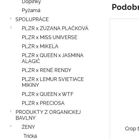
Doplnky
Podob
Pyžamá
SPOLUPRÁCE
PLZR x ZUZANA PLAČKOVÁ
PLZR x MISS UNIVERSE
PLZR x MIKELA
PLZR x QUEEN x JASMINA
ALAGIČ
PLZR x RENÉ RENDY
PLZR x LEMUR SVIETIACE
MIKINY
PLZR x QUEEN x WTF
PLZR x PRECIOSA
PRODUKTY Z ORGANICKEJ
BAVLNY
ŽENY
Crop 
Tričká