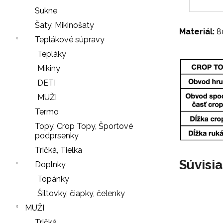
r
Sukne
ú
Šaty, Mikinošaty
č
Materiál:
80
Teplákové súpravy
a
Tepláky
m
e
Mikiny
DETI
MUŽI
SŤAHOVACIE
Termo
NOHAVIČKY
Topy, Crop Topy, Športové
BLACK
podprsenky
18
Tričká, Tielka
€
Súvisi
Doplnky
LEGÍNY
Nasledujúce
Topánky
PUSH-
UP
Šiltovky, čiapky, čelenky
29
MUŽI
€
Tričká