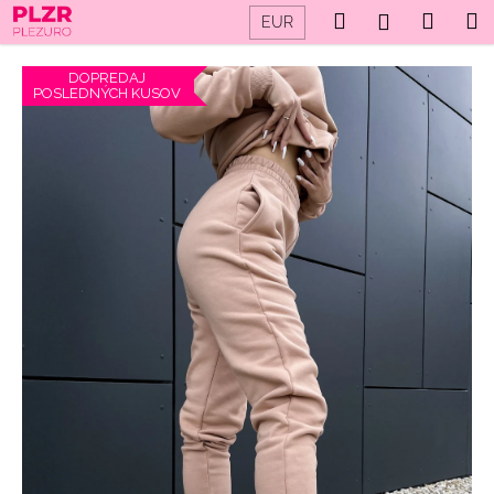
K
Prejsť
Hľadať
Náku
M
Prihláseni
EUR
na
o
obsah
Späť
Späť
košík
š
DOPREDAJ
í
POSLEDNÝCH KUSOV
Č
k
o
p
o
t
r
e
b
u
j
e
t
e
n