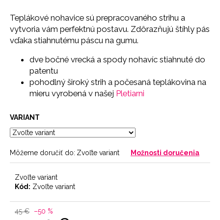
č
a
Teplákové nohavice sú prepracovaného strihu a
m
vytvoria vám perfektnú postavu. Zdôrazňujú štíhly pás
e
vďaka stiahnutému páscu na gumu.
dve bočné vrecká a
spody nohavíc stiahnuté do
SŤAHOVACIE
patentu
NOHAVIČKY
SKIN
pohodlný široký strih a
počesaná teplákovina na
18
mieru vyrobená v našej
Pletiarni
€
VARIANT
Môžeme doručiť do:
Zvoľte variant
Možnosti doručenia
Zvoľte variant
Kód:
Zvoľte variant
45 €
–50 %