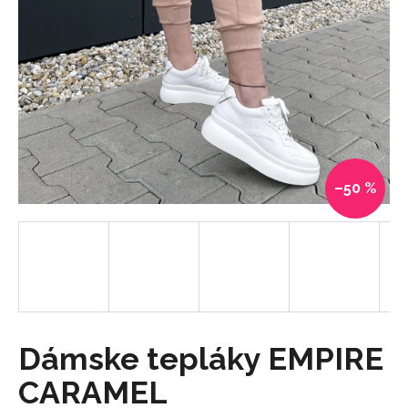
á
j
s
ť
?
–50 %
HĽADAŤ
O
d
p
o
Dámske tepláky EMPIRE
r
CARAMEL
ú