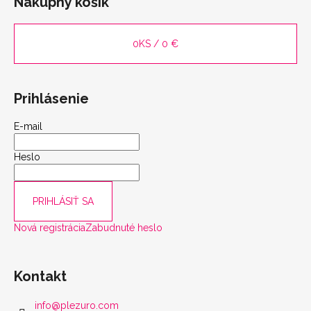
Nákupný košík
0
KS /
0 €
Prihlásenie
E-mail
Heslo
scount
PRIHLÁSIŤ SA
Nová registrácia
Zabudnuté heslo
Kontakt
info
@
plezuro.com