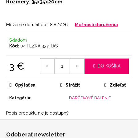
č
Rozmery: 35x35x20cm
a
m
e
Môžeme doručiť do:
18.8.2026
Možnosti doručenia
BRAZILKY
Skladom
SOFT
Kód:
04 PLZRA 337 TAS
CHOCOLATE
9
3 €
€
DO KOŠÍKA
Jednotková
cena:
Opýtať sa
Strážiť
Zdieľať
Kategória
:
DARČEKOVÉ BALENIE
Popis produktu nie je dostupný
Z
á
Odoberať newsletter