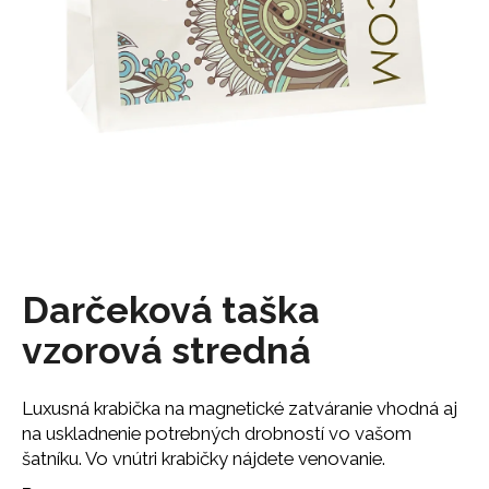
á
j
s
ť
?
HĽADAŤ
Darčeková taška
vzorová stredná
O
d
p
Luxusná krabička na magnetické zatváranie vhodná aj
o
na uskladnenie potrebných drobností vo vašom
r
šatníku. Vo vnútri krabičky nájdete venovanie.
ú