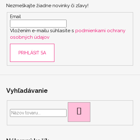
p
Nezmeškajte žiadne novinky či zľavy!
ä
t
Email
i
Vložením e-mailu súhlasíte s
podmienkami ochrany
e
osobných údajov
PRIHLÁSIŤ SA
Vyhľadávanie
HĽADAŤ