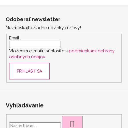
Z
á
Odoberať newsletter
p
Nezmeškajte žiadne novinky či zľavy!
ä
t
Email
i
Vložením e-mailu súhlasíte s
podmienkami ochrany
e
osobných údajov
PRIHLÁSIŤ SA
scount
Vyhľadávanie
HĽADAŤ