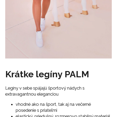
á
j
s
ť
?
HĽADAŤ
Krátke legíny PALM
O
Legíny v sebe spájajú športový nádych s
d
extravagantnou eleganciou
p
o
vhodné ako na šport, tak aj na večerné
r
posedenie s priateľmi
ú
elastický, priedušný, rozmerovo stabilný materiál