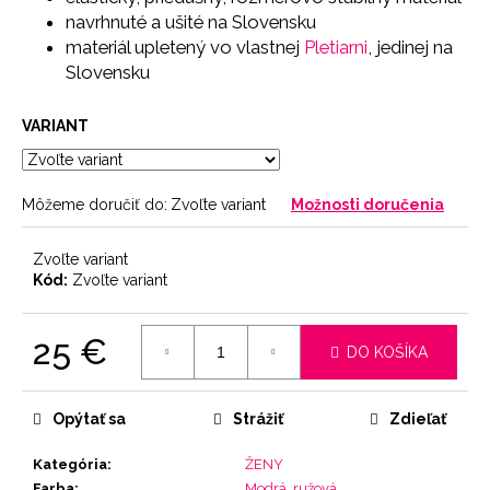
č
navrhnuté a ušité na Slovensku
a
materiál upletený vo vlastnej
Pletiarni
, jedinej na
m
Slovensku
e
VARIANT
PODPRSENKA
SEAMLESS
PINK
Môžeme doručiť do:
Zvoľte variant
Možnosti doručenia
11
€
Zvoľte variant
Kód:
Zvoľte variant
25 €
DO KOŠÍKA
Jednotková
cena:
Opýtať sa
Strážiť
Zdieľať
Kategória
:
ŽENY
Farba
:
Modrá, ružová