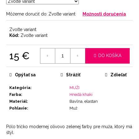
Môžeme doručiť do:
Zvoľte variant
Možnosti doručenia
Zvoľte variant
Kód:
Zvoľte variant
15 €
DO KOŠÍKA
Jednotková
cena:
Opýtať sa
Strážiť
Zdieľať
Kategória
:
MUŽI
Farba
:
Hnedá khaki
Materiál
:
Bavlna, elastan
Pohlavie
:
Muž
Pólo tričko modernej olivovo zelenej farby pre muža, ktorý má
štýl.