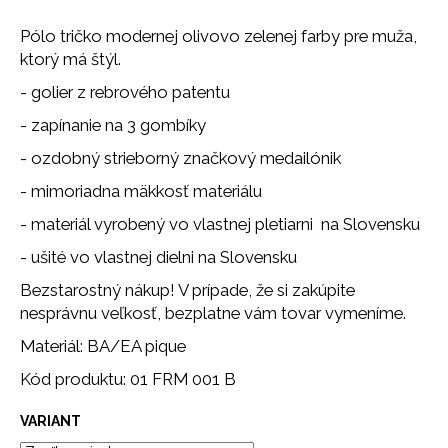
č
a
Pólo tričko modernej olivovo zelenej farby pre muža,
m
ktorý má štýl.
e
- golier z rebrového patentu
- zapínanie na 3 gombíky
PODPRSENKA
SEAMLESS
- ozdobný strieborný značkový medailónik
PINK
11
- mimoriadna mäkkosť materiálu
€
- materiál vyrobený vo vlastnej pletiarni na Slovensku
- ušité vo vlastnej dielni na Slovensku
Bezstarostný nákup! V prípade, že si zakúpite
nesprávnu veľkosť, bezplatne vám tovar vymeníme.
Materiál: BA/EA pique
Kód produktu: 01 FRM 001 B
VARIANT