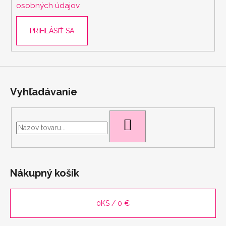
osobných údajov
PRIHLÁSIŤ SA
Vyhľadávanie
HĽADAŤ
Nákupný košík
scount
0
KS /
0 €