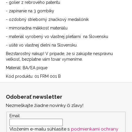
- golier z rebrového patentu
- zapínanie na 3 gombíky
- ozdobný strieborný značkový medailónik
- mimoriadna mäkkosť materiálu
- materiál vyrobený vo vlastnej pletiarni na Slovensku
- ušité vo vlastnej dielni na Slovensku
Bezstarostný nákup! V prípade, že si zakúpite nesprávnu
veľkosť, bezplatne vám tovar vymeníme.
Materiál: BA/EA pique
Kód produktu: 01 FRM 001 B
Z
á
Odoberať newsletter
p
Nezmeškajte žiadne novinky či zľavy!
ä
t
Email
i
Vložením e-mailu súhlasíte s
podmienkami ochrany
e