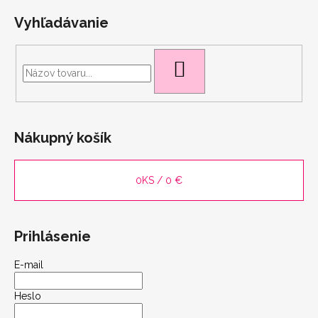
Vyhľadávanie
HĽADAŤ
scount
Nákupný košík
0
KS /
0 €
Prihlásenie
E-mail
Heslo