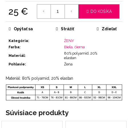
25 €
DO KOŠÍKA
Jednotková
cena:
Opýtať sa
Strážiť
Zdieľať
Kategória
:
ŽENY
Farba
:
Biela, čierna
80% polyamid, 20%
Materiál
:
elastan
Pohlavie
:
Žena
Materiál: 80% polyamid, 20% elastan
Súvisiace produkty