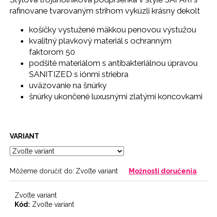
č
rafinovane tvarovaným strihom vykúzli krásny dekolt
a
m
košíčky vystužené mäkkou penovou výstužou
e
kvalitný plavkový materiál s ochranným
faktorom 50
NOHAVIČKY
podšité materiálom s antibakteriálnou úpravou
PINK
SANITIZED s iónmi striebra
7
uväzovanie na šnúrky
€
šnúrky ukončené luxusnými zlatými koncovkami
VARIANT
Môžeme doručiť do:
Zvoľte variant
Možnosti doručenia
Zvoľte variant
Kód:
Zvoľte variant