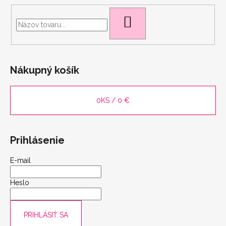
HĽADAŤ
Nákupný košík
scount
0
KS /
0 €
Prihlásenie
E-mail
Heslo
PRIHLÁSIŤ SA