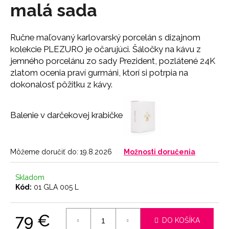
č
malá sada
a
m
e
Ručne maľovaný karlovarský porcelán s dizajnom
kolekcie PLEZURO je očarujúci. Šáločky na kávu z
jemného porcelánu zo sady Prezident, pozlátené 24K
LEGÍNY
zlatom ocenia praví gurmáni, ktorí si potrpia na
PUSH-
UP
dokonalosť pôžitku z kávy.
29
€
Balenie v darčekovej krabičke
Môžeme doručiť do:
19.8.2026
Možnosti doručenia
Skladom
Kód:
01 GLA 005 L
79 €
DO KOŠÍKA