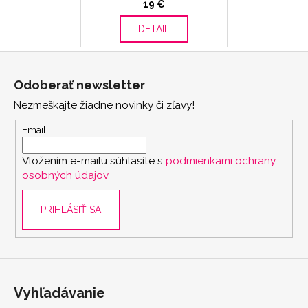
19 €
DETAIL
Z
á
Odoberať newsletter
p
Nezmeškajte žiadne novinky či zľavy!
ä
t
Email
i
Vložením e-mailu súhlasíte s
podmienkami ochrany
e
osobných údajov
PRIHLÁSIŤ SA
Vyhľadávanie