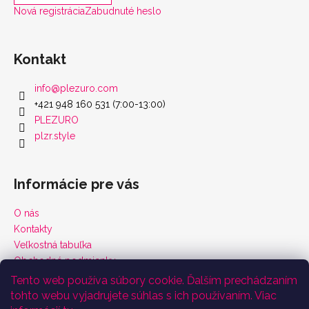
Nová registrácia
Zabudnuté heslo
Kontakt
info
@
plezuro.com
+421 948 160 531 (7:00-13:00)
PLEZURO
plzr.style
Informácie pre vás
O nás
Kontakty
Veľkostná tabuľka
Obchodné podmienky
Vrátenie tovaru a reklamácie
Tento web používa súbory cookie. Ďalším prechádzaním
Podmienky ochrany osobných údajov
tohto webu vyjadrujete súhlas s ich používaním. Viac
Certifikáty