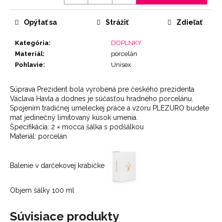
Jednotková
cena:
Opýtať sa
Strážiť
Zdieľať
Kategória
:
DOPLNKY
Materiál
:
porcelán
Pohlavie
:
Unisex
Súprava Prezident bola vyrobená pre českého prezidenta
Václava Havla a dodnes je súčasťou hradného porcelánu.
Spojením tradičnej umeleckej práce a vzoru PLEZURO budete
mať jedinečný limitovaný kúsok umenia.
Špecifikácia: 2 × mocca šálka s podšálkou
Materiál: porcelán
Balenie v darčekovej krabičke
Objem šálky 100 ml
Súvisiace produkty