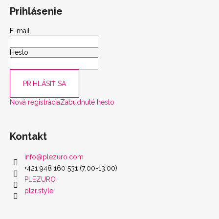
Prihlásenie
scount
E-mail
Heslo
PRIHLÁSIŤ SA
Nová registrácia
Zabudnuté heslo
Kontakt
info
@
plezuro.com
+421 948 160 531 (7:00-13:00)
PLEZURO
plzr.style