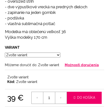
č
- oversized strih
a
- dve výpustkové vrecká na predných dieloch
m
- zapínanie na jeden gombík
e
- podšívka
- vlastná sublimačná potlač
NOHAVIČKY
Modelka má oblečenú veľkosť 36
BLACK
Výška modelky 170 cm
7
€
VARIANT
Môžeme doručiť do:
Zvoľte variant
Možnosti doručenia
Zvoľte variant
Kód:
Zvoľte variant
39 €
DO KOŠÍKA
Jednotková
cena: