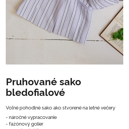
á
j
s
ť
?
HĽADAŤ
Pruhované sako
bledofialové
O
d
p
Voľné pohodlné sako ako stvorené na letné večery
o
r
- náročné vypracovanie
ú
- fazónový golier