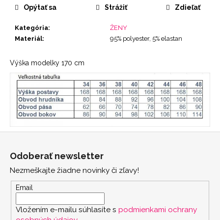
Opýtať sa
Strážiť
Zdieľať
Kategória
:
ŽENY
Materiál
:
95% polyester, 5% elastan
Výška modelky 170 cm
Z
á
Odoberať newsletter
p
Nezmeškajte žiadne novinky či zľavy!
ä
t
Email
i
Vložením e-mailu súhlasíte s
podmienkami ochrany
e