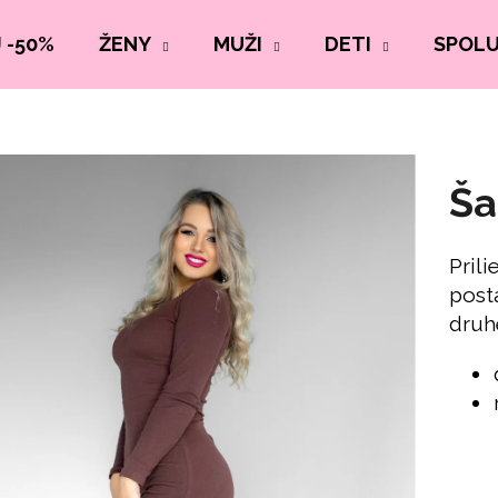
 -50%
ŽENY
MUŽI
DETI
SPOL
Ša
Pril
post
druhe