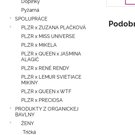
Doplnky
Pyžamá
SPOLUPRÁCE
Podob
PLZR x ZUZANA PLAČKOVÁ
PLZR x MISS UNIVERSE
PLZR x MIKELA
PLZR x QUEEN x JASMINA
ALAGIČ
PLZR x RENÉ RENDY
PLZR x LEMUR SVIETIACE
MIKINY
PLZR x QUEEN x WTF
PLZR x PRECIOSA
PRODUKTY Z ORGANICKEJ
BAVLNY
ŽENY
Tričká