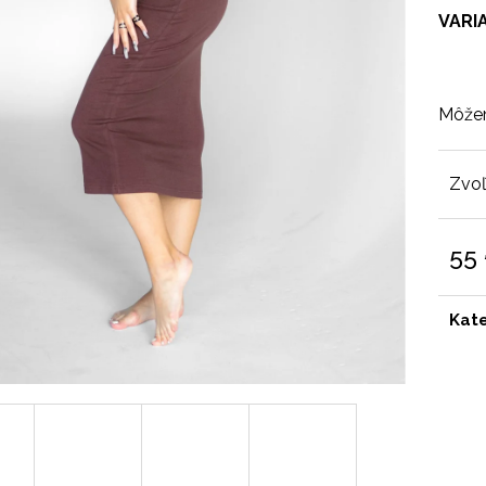
VARI
Môžem
Zvoľ
55
Jedn
cena
Kat