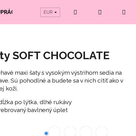
Hľadať
Prihlásenie
Ná
UPRÁCE
PRODUKTY Z ORGANICKEJ BAVLNY
EUR
koš
ty SOFT CHOCOLATE
iehavé maxi šaty s vysokým výstrihom sedia na
ave. Sú pohodlné a budete sa v nich cítiť ako v
j koži.
dĺžka po lýtka, dlhé rukávy
rebrovaný bavlnený úplet