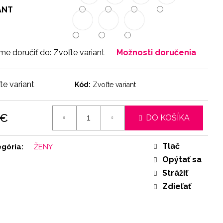
ANT
e doručiť do:
Zvoľte variant
Možnosti doručenia
te variant
Kód:
Zvoľte variant
 €
DO KOŠÍKA
otková
:
Tlač
egória
:
ŽENY
Opýtať sa
Strážiť
Zdieľať