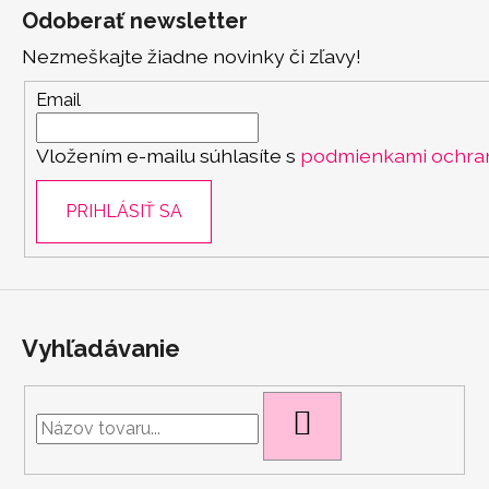
á
Odoberať newsletter
p
Nezmeškajte žiadne novinky či zľavy!
ä
t
Email
i
Vložením e-mailu súhlasíte s
podmienkami ochra
e
PRIHLÁSIŤ SA
Vyhľadávanie
HĽADAŤ