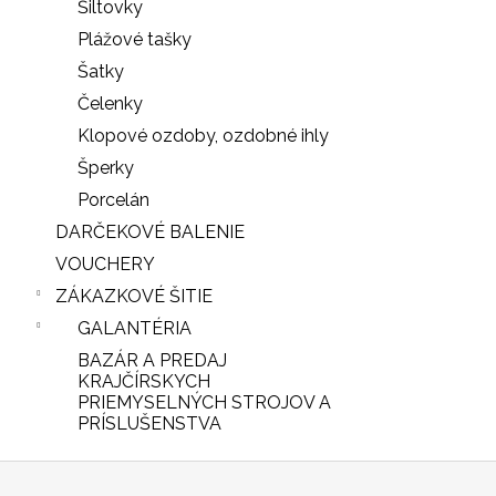
Šiltovky
Plážové tašky
Šatky
Čelenky
Klopové ozdoby, ozdobné ihly
Šperky
Porcelán
DARČEKOVÉ BALENIE
VOUCHERY
ZÁKAZKOVÉ ŠITIE
GALANTÉRIA
BAZÁR A PREDAJ
iscount
KRAJČÍRSKYCH
PRIEMYSELNÝCH STROJOV A
PRÍSLUŠENSTVA
Z