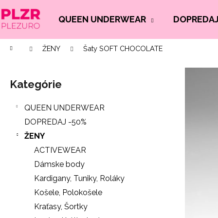
K
Prejsť
na
o
QUEEN UNDERWEAR
DOPREDAJ
Späť
Späť
obsah
š
do
do
í
Domov
ŽENY
Šaty SOFT CHOCOLATE
Č
obchodu
obchodu
k
B
o
o
p
Kategórie
Preskočiť
č
o
kategórie
n
t
QUEEN UNDERWEAR
ý
r
DOPREDAJ -50%
p
e
ŽENY
a
b
ACTIVEWEAR
n
u
Dámske body
e
j
Kardigany, Tuniky, Roláky
l
e
Košele, Polokošele
t
Kraťasy, Šortky