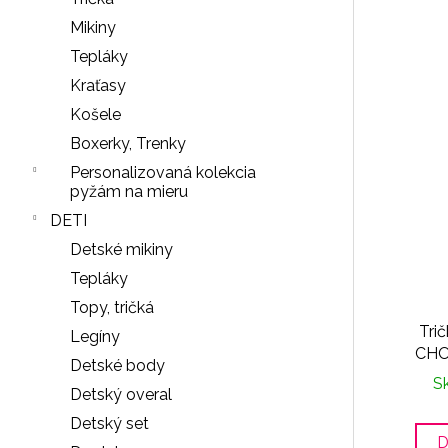
PODPRSENKA
SEAMLESS
Mikiny
PINK
Tepláky
11
€
Kraťasy
Košele
Boxerky, Trenky
Personalizovaná kolekcia
pyžám na mieru
DETI
Detské mikiny
Tepláky
Topy, tričká
Tri
Legíny
CH
Detské body
S
Detský overal
Detský set
D