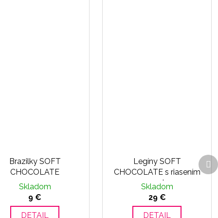
Ďa
Brazilky SOFT
Legíny SOFT
p
CHOCOLATE
CHOCOLATE s riasením
vzadu
Skladom
Skladom
9 €
29 €
DETAIL
DETAIL