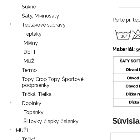
r
Sukne
ú
Šaty, Mikinošaty
č
Perte pri t
Teplákové súpravy
a
Tepláky
m
e
Mikiny
Materiál:
95
DETI
MUŽI
NOHAVIČKY
Termo
BLACK
Topy, Crop Topy, Športové
7
podprsenky
€
Tričká, Tielka
SŤAHOVACIE
Doplnky
NOHAVIČKY
Nasledujúce
Topánky
BLACK
Súvisi
Šiltovky, čiapky, čelenky
18
€
MUŽI
Tričká