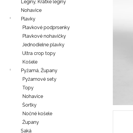
e
Legíny, Krátke legíny
n
Nohavice
á
Plavky
j
Plavkové podprsenky
s
Plavkové nohavičky
ť
Jednodielne plavky
?
Ultra crop topy
Košele
Pyžamá, Župany
Pyžamové sety
HĽADAŤ
Topy
Nohavice
Šortky
O
Nočné košele
d
Župany
p
o
Saká