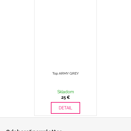
Top ARMY GREY
Skladom
25 €
DETAIL
Z
á