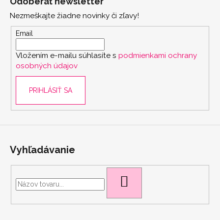
Odoberať newsletter
p
Nezmeškajte žiadne novinky či zľavy!
ä
t
Email
i
Vložením e-mailu súhlasíte s
podmienkami ochrany
e
osobných údajov
PRIHLÁSIŤ SA
Vyhľadávanie
HĽADAŤ