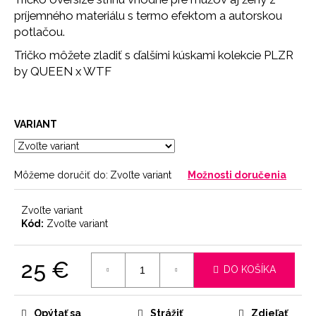
č
príjemného materiálu s termo efektom a autorskou
a
potlačou.
m
e
Tričko môžete zladiť s ďalšími kúskami kolekcie PLZR
by QUEEN x WTF
PODPRSENKA
SEAMLESS
PINK
VARIANT
11
€
Môžeme doručiť do:
Zvoľte variant
Možnosti doručenia
Zvoľte variant
Kód:
Zvoľte variant
25 €
DO KOŠÍKA
Jednotková
cena:
Opýtať sa
Strážiť
Zdieľať