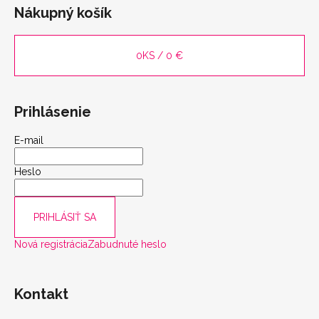
Nákupný košík
scount
0
KS /
0 €
Prihlásenie
E-mail
Heslo
PRIHLÁSIŤ SA
Nová registrácia
Zabudnuté heslo
Kontakt