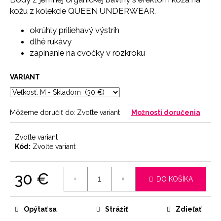
č
kožu z kolekcie QUEEN UNDERWEAR.
a
m
okrúhly priliehavý výstrih
e
dlhé rukávy
zapínanie na cvočky v rozkroku
PODPRSENKA
SEAMLESS
VARIANT
PINK
11
€
Môžeme doručiť do:
Zvoľte variant
Možnosti doručenia
Zvoľte variant
Kód:
Zvoľte variant
30 €
DO KOŠÍKA
Jednotková
cena:
Opýtať sa
Strážiť
Zdieľať