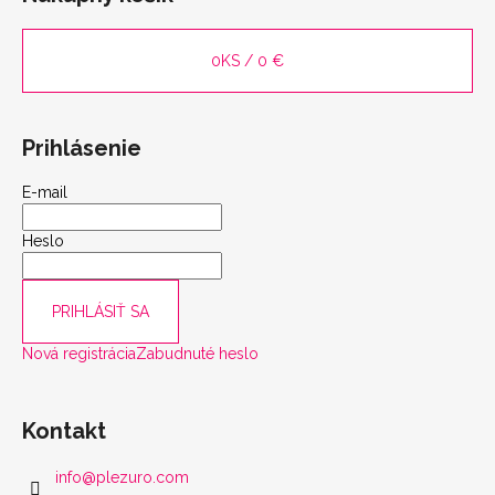
0
KS /
0 €
Prihlásenie
E-mail
Heslo
PRIHLÁSIŤ SA
Nová registrácia
Zabudnuté heslo
Kontakt
info
@
plezuro.com