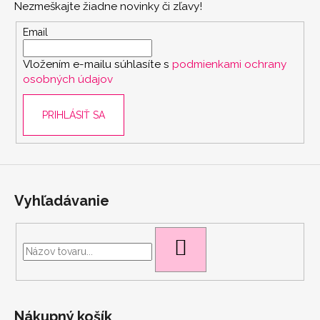
Nezmeškajte žiadne novinky či zľavy!
ä
t
Email
i
Vložením e-mailu súhlasíte s
podmienkami ochrany
e
osobných údajov
PRIHLÁSIŤ SA
Vyhľadávanie
scount
HĽADAŤ
Nákupný košík