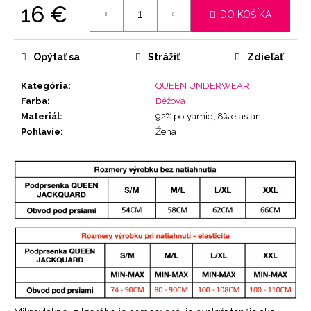
16 €
DO KOŠÍKA
Jednotková
cena:
Opýtať sa
Strážiť
Zdieľať
Kategória
:
QUEEN UNDERWEAR
Farba
:
Béžová
Materiál
:
92% polyamid, 8% elastan
Pohlavie
:
Žena