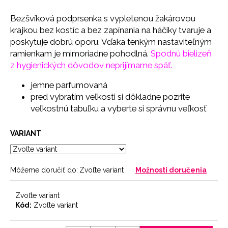
č
a
Bezšvíková podprsenka s vypletenou žakárovou
m
krajkou bez kostíc a bez zapínania na háčiky tvaruje a
e
poskytuje dobrú oporu. Vďaka tenkým nastaviteľným
ramienkam je mimoriadne pohodlná.
Spodnú bielizeň
z hygienických dôvodov neprijímame späť.
BRAZILKY
SOFT
CHOCOLATE
jemne parfumovaná
9
pred vybratím veľkosti si dôkladne pozrite
€
veľkostnú tabuľku a vyberte si správnu veľkosť
VARIANT
Môžeme doručiť do:
Zvoľte variant
Možnosti doručenia
Zvoľte variant
Kód:
Zvoľte variant