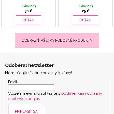
Skladom
Skladom
30 €
25 €
DETAIL
DETAIL
ZOBRAZIŤ VŠETKY PODOBNÉ PRODUKTY
Z
á
Odoberať newsletter
p
Nezmeškajte žiadne novinky či zľavy!
ä
t
Email
i
scount
Vložením e-mailu súhlasíte s
podmienkami ochrany
e
osobných údajov
PRIHLÁSIŤ SA