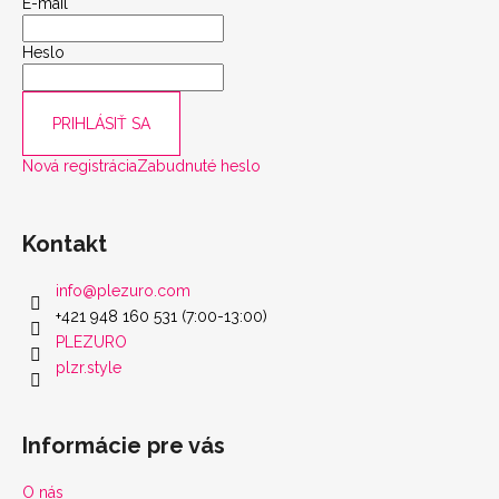
E-mail
Heslo
PRIHLÁSIŤ SA
Nová registrácia
Zabudnuté heslo
Kontakt
info
@
plezuro.com
+421 948 160 531 (7:00-13:00)
PLEZURO
plzr.style
Informácie pre vás
O nás