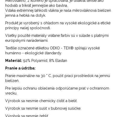
Mikrovlákno, z ktorého je spracovaná, je dvakrát tenšie ako
hodváb a trikrát jemnejšie ako bavlna.
Vďaka extrémnej ľahkosti vlákna je naša mikrovláknová bielizeň
jemná a hebká na dotyk.
Produkt je vyrobený s ohľadom na vysoké ekologické a etické
princípy našej spoločnosti.
Všetky použité materiály vrátane farbív sú v súlade s platnými
európskymi nariadeniami.
Textílie označené etiketou OEKO - TEX®️ spĺňajú vysoké
humánno - ekologické štandardy.
Materiál:
92% Polyamid, 8% Elastan
Pranie a údržba:
Pranie maximálne na 30 ° C, použiť prací prostriedok na jemnú
bielizeň.
Pre lepšiu ochranu oblečenia odporúčame prať v ochrannom
vrecku.
Výrobok sa nesmie chemicky čistiť a bieliť.
Výrobok sa nesmie sušiť v bubnovej sušičke.
Výrobok sa nesmie žehliť.