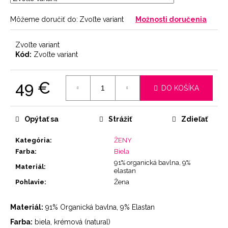
Môžeme doručiť do:
Zvoľte variant
Možnosti doručenia
Zvoľte variant
Kód:
Zvoľte variant
49 €
DO KOŠÍKA
Jednotková
cena:
Opýtať sa
Strážiť
Zdieľať
Kategória
:
ŽENY
Farba
:
Biela
91% organická bavlna, 9%
Materiál
:
elastan
Pohlavie
:
Žena
Materiál:
91% Organická bavlna, 9% Elastan
Farba:
biela, krémová (natural)