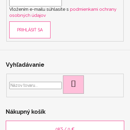
i
Vložením e-mailu súhlasíte s
podmienkami ochrany
e
osobných údajov
PRIHLÁSIŤ SA
Vyhľadávanie
HĽADAŤ
scount
Nákupný košík
0
KS /
0 €