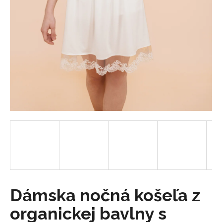
á
j
s
ť
?
HĽADAŤ
O
d
p
o
Dámska nočná košeľa z
r
organickej bavlny s
ú