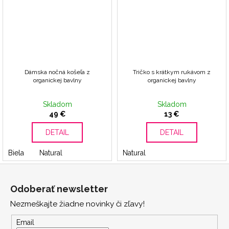
Dámska nočná košeľa z
Tričko s krátkym rukávom z
organickej bavlny
organickej bavlny
Skladom
Skladom
49 €
13 €
DETAIL
DETAIL
Biela
Natural
Natural
Z
á
Odoberať newsletter
p
Nezmeškajte žiadne novinky či zľavy!
ä
t
Email