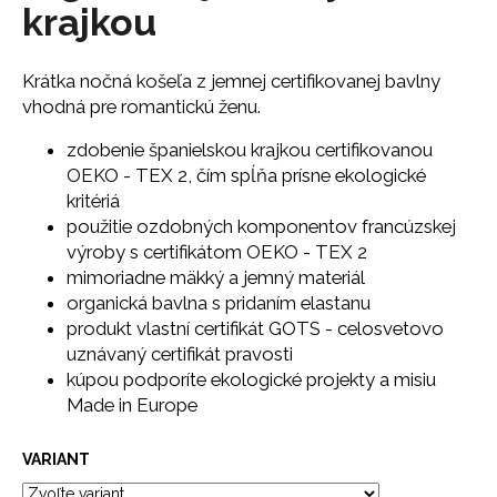
č
krajkou
a
m
e
Krátka nočná košeľa z jemnej certifikovanej bavlny
vhodná pre romantickú ženu.
SŤAHOVACIE
zdobenie španielskou krajkou certifikovanou
NOHAVIČKY
OEKO - TEX 2, čím spĺňa prísne ekologické
BLACK
kritériá
18
použitie ozdobných komponentov francúzskej
€
výroby s certifikátom OEKO - TEX 2
mimoriadne mäkký a jemný materiál
organická bavlna s pridaním elastanu
produkt vlastní certifikát GOTS - celosvetovo
uznávaný certifikát pravosti
kúpou podporíte ekologické projekty a misiu
Made in Europe
VARIANT