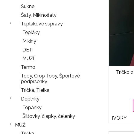
k
r
u
Sukne
ú
t
k
Šaty, Mikinošaty
č
o
t
Teplákové súpravy
a
v
o
Tepláky
m
v
e
Mikiny
DETI
MUŽI
SŤAHOVACIE
Termo
NOHAVIČKY
Tričko 
Topy, Crop Topy, Športové
BLACK
podprsenky
18
Tričká, Tielka
€
Doplnky
LEGÍNY
Nasledujúce
Topánky
PUSH-
UP
Šiltovky, čiapky, čelenky
IVORY
29
MUŽI
€
Tričká