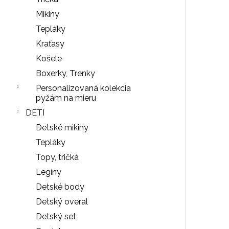
NOHAVIČKY
Mikiny
BLACK
Tepláky
7
€
Kraťasy
Košele
Boxerky, Trenky
Personalizovaná kolekcia
pyžám na mieru
DETI
Detské mikiny
Tepláky
Topy, tričká
Legíny
Detské body
Detský overal
Detský set