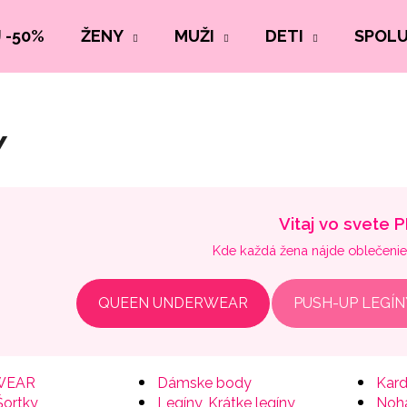
 -50%
ŽENY
MUŽI
DETI
SPOL
Y
Vitaj vo svete 
Kde každá žena nájde oblečenie, 
QUEEN UNDERWEAR
PUSH-UP LEGÍN
WEAR
Dámske body
Kard
Šortky
Legíny, Krátke legíny
Noh