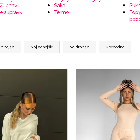
 Župany
Saká
Suk
é súpravy
Termo
Topy
pod
vanejšie
Najlacnejšie
Najdrahšie
Abecedne