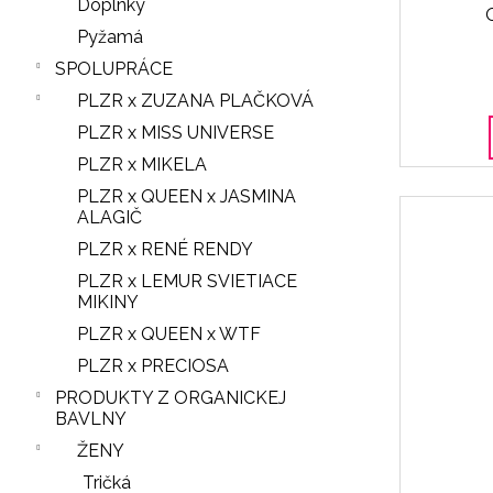
Doplnky
Pyžamá
SPOLUPRÁCE
PLZR x ZUZANA PLAČKOVÁ
PLZR x MISS UNIVERSE
PLZR x MIKELA
PLZR x QUEEN x JASMINA
ALAGIČ
PLZR x RENÉ RENDY
PLZR x LEMUR SVIETIACE
MIKINY
PLZR x QUEEN x WTF
PLZR x PRECIOSA
PRODUKTY Z ORGANICKEJ
BAVLNY
ŽENY
Tričká