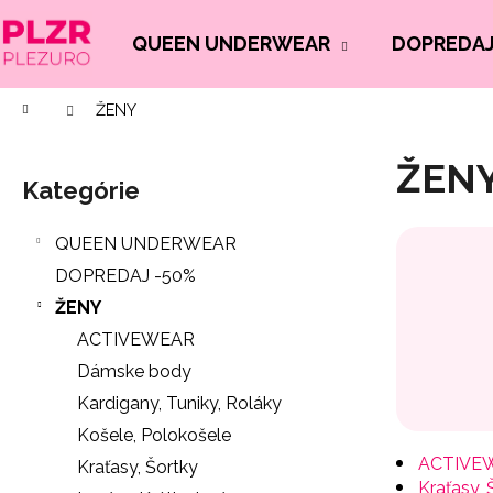
K
Prejsť
na
o
QUEEN UNDERWEAR
DOPREDAJ
Späť
Späť
obsah
š
do
do
í
Domov
ŽENY
Č
obchodu
obchodu
k
B
o
ŽEN
o
p
Kategórie
Preskočiť
č
o
kategórie
n
t
QUEEN UNDERWEAR
ý
r
DOPREDAJ -50%
p
e
ŽENY
a
b
ACTIVEWEAR
n
u
Dámske body
e
j
Kardigany, Tuniky, Roláky
l
e
Košele, Polokošele
t
ACTIVE
Kraťasy, Šortky
Kraťasy, 