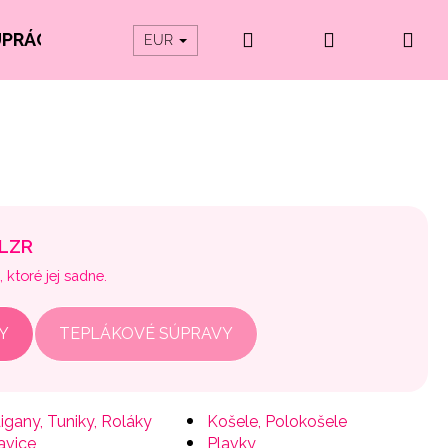
Hľadať
Prihlásenie
Ná
UPRÁCE
PRODUKTY Z ORGANICKEJ BAVLNY
EUR
koš
PLZR
ktoré jej sadne.
Y
TEPLÁKOVÉ SÚPRAVY
igany, Tuniky, Roláky
Košele, Polokošele
avice
Plavky