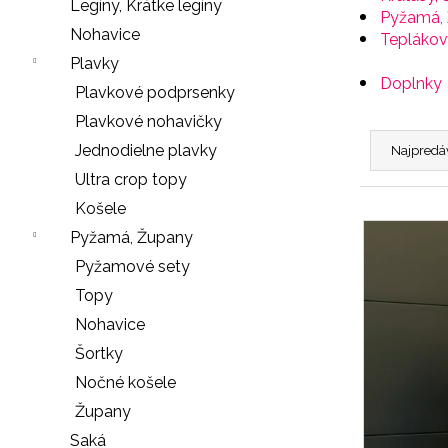
e
Legíny, Krátke legíny
Pyžamá,
n
Nohavice
Teplákov
á
Plavky
j
Doplnky
Plavkové podprsenky
s
Plavkové nohavičky
R
ť
a
Jednodielne plavky
Najpredá
?
d
Ultra crop topy
e
Košele
V
n
Pyžamá, Župany
ý
i
Pyžamové sety
p
HĽADAŤ
e
Topy
i
p
Nohavice
s
r
Šortky
p
O
o
r
Nočné košele
d
d
o
Župany
p
u
o
d
Saká