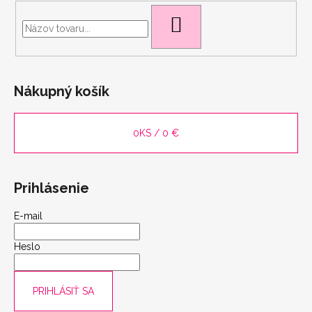
HĽADAŤ
Nákupný košík
scount
0
KS /
0 €
Prihlásenie
E-mail
Heslo
PRIHLÁSIŤ SA