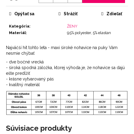
Jednotková
cena:
Opýtať sa
Strážiť
Zdieľať
Kategória
:
ŽENY
Materiál
:
95% polyester, 5% elastan
Najväčší hit tohto leta - maxi široké nohavice na puky Vám
nesmie chýbať
- dve bočné vrecká
- široká spodná záložka, ktorej výhoda je, že nohavice sa dajú
ešte predĺžiť
- krásne vytvarovaný pás
- kvalitný materiál
Súvisiace produkty