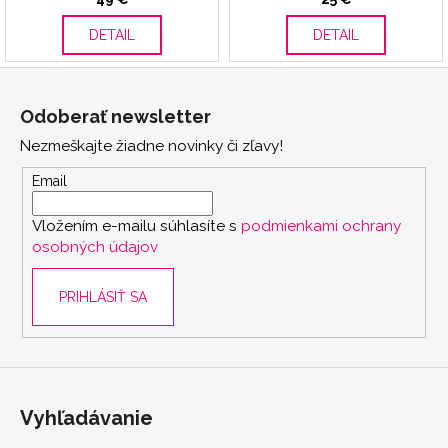
DETAIL
DETAIL
Z
á
Odoberať newsletter
p
Nezmeškajte žiadne novinky či zľavy!
ä
t
Email
i
Vložením e-mailu súhlasíte s
podmienkami ochrany
e
osobných údajov
PRIHLÁSIŤ SA
Vyhľadávanie