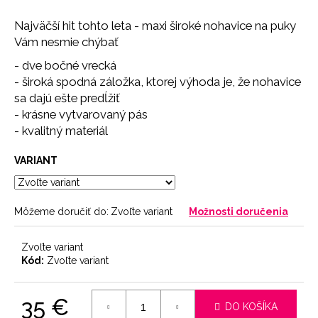
č
a
Najväčší hit tohto leta - maxi široké nohavice na puky
m
Vám nesmie chýbať
e
- dve bočné vrecká
- široká spodná záložka, ktorej výhoda je, že nohavice
BRAZILKY
sa dajú ešte predĺžiť
SOFT
- krásne vytvarovaný pás
CHOCOLATE
- kvalitný materiál
9
€
VARIANT
Môžeme doručiť do:
Zvoľte variant
Možnosti doručenia
Zvoľte variant
Kód:
Zvoľte variant
35 €
DO KOŠÍKA