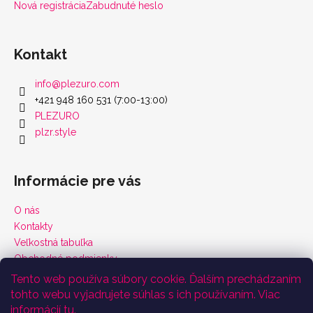
Nová registrácia
Zabudnuté heslo
Kontakt
info
@
plezuro.com
+421 948 160 531 (7:00-13:00)
PLEZURO
plzr.style
Informácie pre vás
O nás
Kontakty
Veľkostná tabuľka
Obchodné podmienky
Vrátenie tovaru a reklamácie
Tento web používa súbory cookie. Ďalším prechádzaním
Podmienky ochrany osobných údajov
tohto webu vyjadrujete súhlas s ich používaním. Viac
Certifikáty
informácií
tu
.