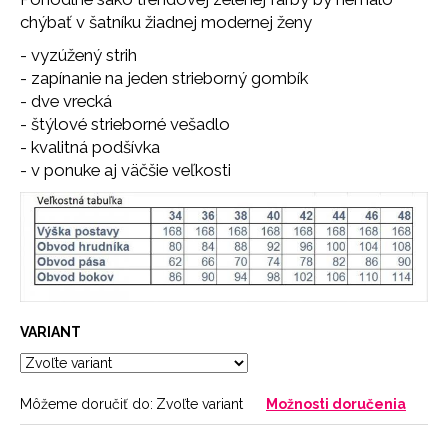
č
chýbať v šatníku žiadnej modernej ženy
a
m
- vyzúžený strih
e
- zapínanie na jeden strieborný gombík
- dve vrecká
- štýlové strieborné vešadlo
NOHAVIČKY
BLACK
- kvalitná podšívka
- v ponuke aj väčšie veľkosti
7
€
VARIANT
Môžeme doručiť do:
Zvoľte variant
Možnosti doručenia