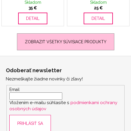
Skladom
Skladom
35 €
25 €
DETAIL
DETAIL
ZOBRAZIŤ VŠETKY SÚVISIACE PRODUKTY
Z
á
Odoberať newsletter
p
Nezmeškajte žiadne novinky či zľavy!
ä
t
Email
i
Vložením e-mailu súhlasíte s
podmienkami ochrany
e
osobných údajov
PRIHLÁSIŤ SA