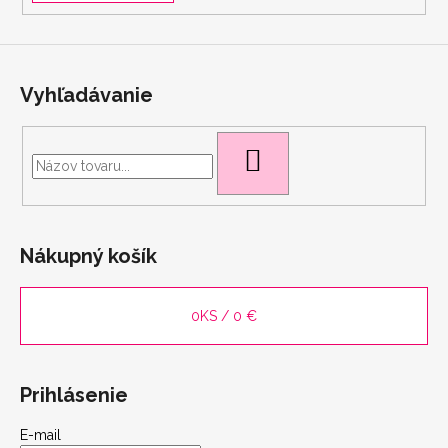
Vyhľadávanie
HĽADAŤ
scount
Nákupný košík
0
KS /
0 €
Prihlásenie
E-mail