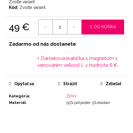
Zvoľte variant
Kód:
Zvoľte variant
49 €
DO KOŠÍKA
Jednotková
cena:
Zadarmo od nás dostanete
+ Darčeková krabička s magnetom s
venovaním veľkosť L
v hodnote 6 €
Opýtať sa
Strážiť
Zdieľať
Kategória
:
ŽENY
Materiál
:
95% polyester, 5% elastan