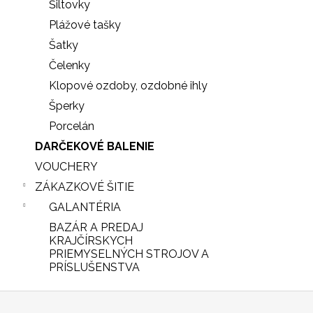
Šiltovky
Plážové tašky
Šatky
Čelenky
Klopové ozdoby, ozdobné ihly
Šperky
Porcelán
DARČEKOVÉ BALENIE
VOUCHERY
ZÁKAZKOVÉ ŠITIE
GALANTÉRIA
BAZÁR A PREDAJ
iscount
KRAJČÍRSKYCH
PRIEMYSELNÝCH STROJOV A
PRÍSLUŠENSTVA
Z