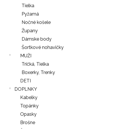
Tielka
Pyžamá
Nočné košele
Župany
Dámske body
Šortkové nohavičky
MUŽI
Tričká, Tielka
Boxerky, Trenky
DETI
DOPLNKY
Kabelky
Topánky
Opasky
Brošne