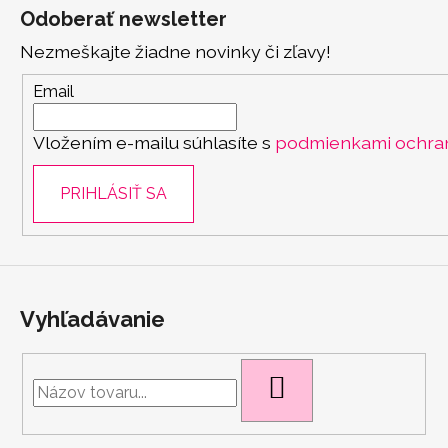
á
Odoberať newsletter
p
Nezmeškajte žiadne novinky či zľavy!
ä
t
Email
i
Vložením e-mailu súhlasíte s
podmienkami ochra
e
PRIHLÁSIŤ SA
Vyhľadávanie
HĽADAŤ