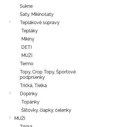
r
Sukne
ú
Šaty, Mikinošaty
č
Teplákové súpravy
a
Tepláky
m
e
Mikiny
DETI
MUŽI
SŤAHOVACIE
Termo
NOHAVIČKY
Topy, Crop Topy, Športové
BLACK
podprsenky
18
Tričká, Tielka
€
Doplnky
LEGÍNY
Nasledujúce
Topánky
PUSH-
UP
Šiltovky, čiapky, čelenky
29
MUŽI
€
Tričká