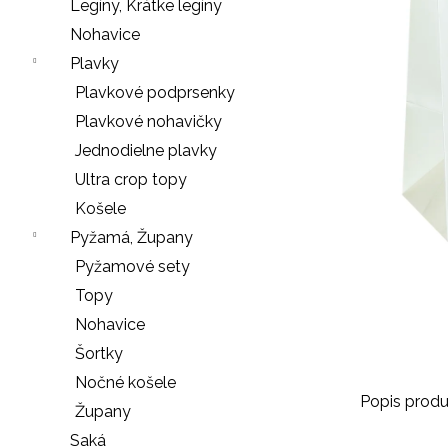
e
Legíny, Krátke legíny
n
Nohavice
á
Plavky
j
Plavkové podprsenky
s
Plavkové nohavičky
ť
Jednodielne plavky
?
Ultra crop topy
Košele
Pyžamá, Župany
Pyžamové sety
HĽADAŤ
Topy
Nohavice
Šortky
O
Nočné košele
d
Popis produ
Župany
p
o
Saká