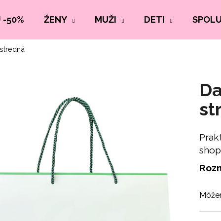
 -50%
ŽENY
MUŽI
DETI
SPOL
stredná
Da
st
Prak
shop
Roz
Môžem