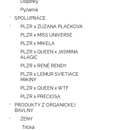
Doplnky
Pyžamá
SPOLUPRÁCE
PLZR x ZUZANA PLAČKOVÁ
PLZR x MISS UNIVERSE
PLZR x MIKELA
PLZR x QUEEN x JASMINA
ALAGIČ
PLZR x RENÉ RENDY
PLZR x LEMUR SVIETIACE
MIKINY
PLZR x QUEEN x WTF
PLZR x PRECIOSA
PRODUKTY Z ORGANICKEJ
BAVLNY
ŽENY
Tričká