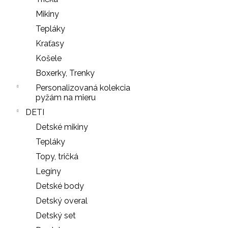
NOHAVIČKY
Mikiny
BLACK
Tepláky
7
€
Kraťasy
Košele
Boxerky, Trenky
Personalizovaná kolekcia
pyžám na mieru
DETI
Detské mikiny
Tepláky
Topy, tričká
Legíny
Detské body
Detský overal
Detský set