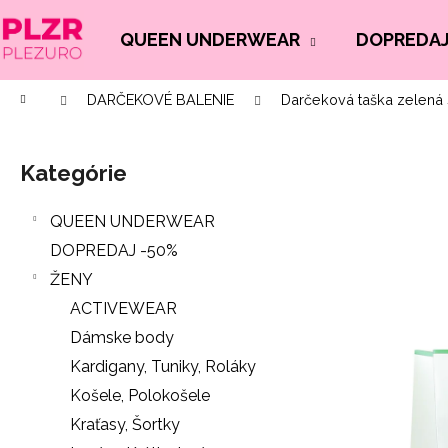
K
Prejsť
na
o
QUEEN UNDERWEAR
DOPREDAJ
Späť
Späť
obsah
š
do
do
í
Domov
DARČEKOVÉ BALENIE
Darčeková taška zelená 
Č
obchodu
obchodu
k
B
o
o
p
Kategórie
Preskočiť
č
o
kategórie
n
t
QUEEN UNDERWEAR
ý
r
DOPREDAJ -50%
p
e
ŽENY
a
b
ACTIVEWEAR
n
u
Dámske body
e
j
Kardigany, Tuniky, Roláky
l
e
Košele, Polokošele
t
Kraťasy, Šortky