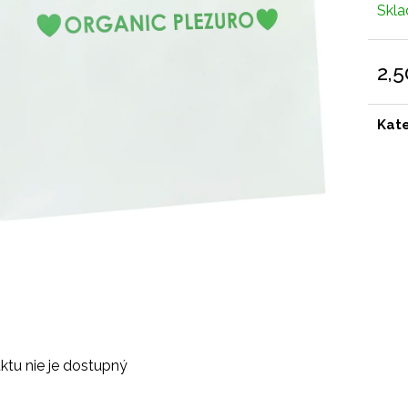
Skl
2,5
Jedn
cena
Kat
ktu nie je dostupný