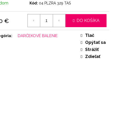
adom
Kód:
04 PLZRA 329 TAS
0 €
DO KOŠÍKA
otková
:
Tlač
egória
:
DARČEKOVÉ BALENIE
Opýtať sa
Strážiť
Zdieľať