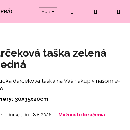
Hľadať
Prihlásenie
Ná
UPRÁCE
PRODUKTY Z ORGANICKEJ BAVLNY
EUR
koš
rčeková taška zelená
redná
tická darčeková taška na Váš nákup v našom e-
e
mery: 30x35x20cm
e doručiť do:
18.8.2026
Možnosti doručenia