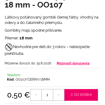
č
18 mm - OO107
a
m
e
Látkový poťahovaný gombík čiernej
farby, vhodný na
odevy a do čalúnneho priemyslu.
NOHAVIČKY
Gombíky majú spodné prišívanie.
PINK
Priemer:
18 mm
7
€
Nevhodné pre deti do 3 rokov – nebezpečie
prehltnutia.
Môžeme doručiť do:
19.8.2026
Možnosti doručenia
Skladom
Kód:
OO107/CIERNY/18MM
0,50 €
DO KOŠÍKA
Jednotková
cena: