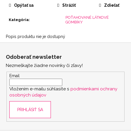
Opýtať sa
Strážiť
Zdieľať
POŤAHOVANÉ LÁTKOVÉ
Kategória
:
GOMBÍKY
Popis produktu nie je dostupný
Z
á
Odoberať newsletter
p
Nezmeškajte žiadne novinky či zľavy!
ä
t
Email
i
Vložením e-mailu súhlasíte s
podmienkami ochrany
e
osobných údajov
PRIHLÁSIŤ SA