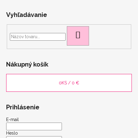
Vyhľadávanie
HĽADAŤ
Nákupný košík
0
KS /
0 €
Prihlásenie
E-mail
scount
Heslo