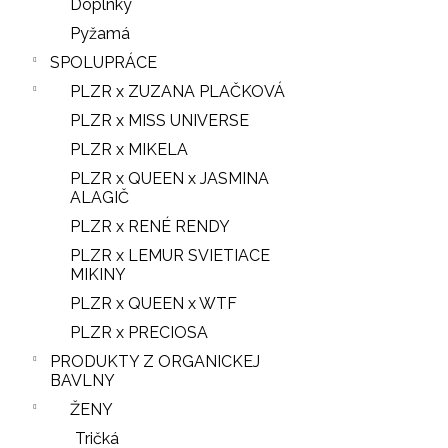
Doplnky
Pyžamá
SPOLUPRÁCE
PLZR x ZUZANA PLAČKOVÁ
PLZR x MISS UNIVERSE
PLZR x MIKELA
PLZR x QUEEN x JASMINA
ALAGIČ
PLZR x RENÉ RENDY
PLZR x LEMUR SVIETIACE
MIKINY
PLZR x QUEEN x WTF
PLZR x PRECIOSA
PRODUKTY Z ORGANICKEJ
BAVLNY
ŽENY
Tričká