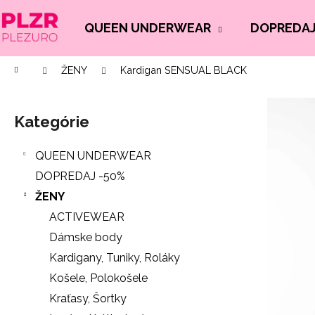
K
Prejsť
na
o
QUEEN UNDERWEAR
DOPREDAJ
Späť
Späť
obsah
š
do
do
í
Domov
ŽENY
Kardigan SENSUAL BLACK
Č
obchodu
obchodu
k
B
o
o
p
Kategórie
Preskočiť
č
o
kategórie
n
t
QUEEN UNDERWEAR
ý
r
DOPREDAJ -50%
p
e
ŽENY
a
b
ACTIVEWEAR
n
u
Dámske body
e
j
Kardigany, Tuniky, Roláky
l
e
Košele, Polokošele
t
Kraťasy, Šortky