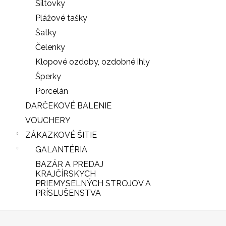
Šiltovky
Plážové tašky
Šatky
Čelenky
Klopové ozdoby, ozdobné ihly
Šperky
Porcelán
DARČEKOVÉ BALENIE
VOUCHERY
ZÁKAZKOVÉ ŠITIE
GALANTÉRIA
BAZÁR A PREDAJ
iscount
KRAJČÍRSKYCH
PRIEMYSELNÝCH STROJOV A
PRÍSLUŠENSTVA
Z