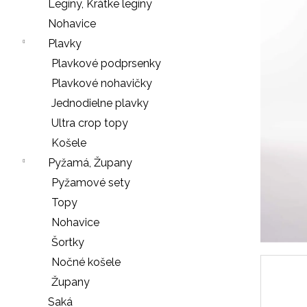
e
Legíny, Krátke legíny
n
Nohavice
á
Plavky
j
Plavkové podprsenky
s
Plavkové nohavičky
ť
Jednodielne plavky
?
Ultra crop topy
Košele
Pyžamá, Župany
Pyžamové sety
HĽADAŤ
Topy
Nohavice
Šortky
O
Nočné košele
d
Župany
p
o
Saká