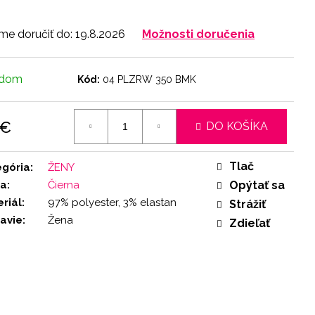
e doručiť do:
19.8.2026
Možnosti doručenia
adom
Kód:
04 PLZRW 350 BMK
 €
DO KOŠÍKA
otková
:
Tlač
egória
:
ŽENY
ba
:
Čierna
Opýtať sa
riál
:
97% polyester, 3% elastan
Strážiť
avie
:
Žena
Zdieľať