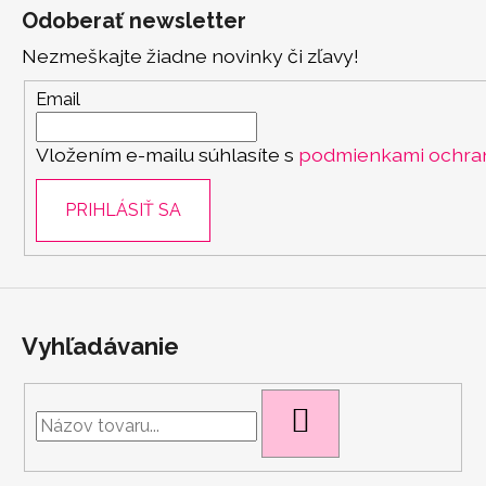
á
Odoberať newsletter
p
Nezmeškajte žiadne novinky či zľavy!
ä
t
Email
i
Vložením e-mailu súhlasíte s
podmienkami ochra
e
PRIHLÁSIŤ SA
Vyhľadávanie
HĽADAŤ