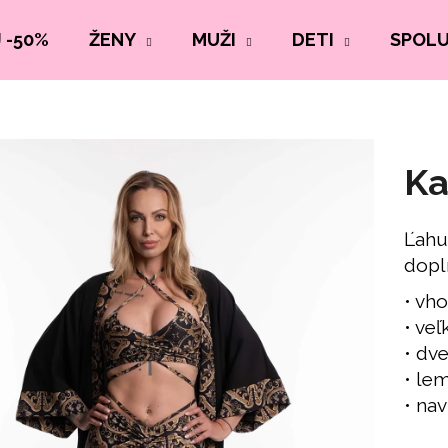
 -50%
ŽENY
MUŽI
DETI
SPOL
Ka
Ľahu
dopl
•⁠ ⁠v
•⁠ ⁠v
•⁠ ⁠d
•⁠ ⁠
•⁠ ⁠n