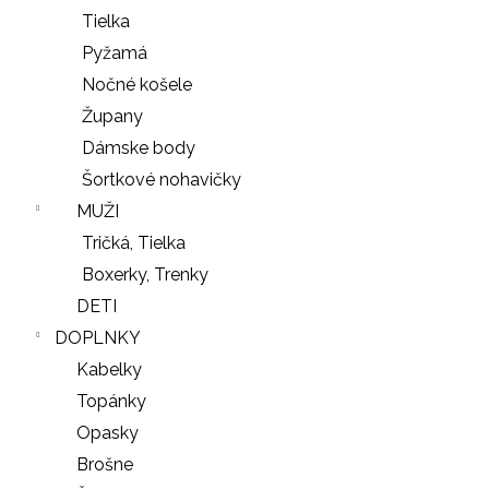
Tielka
Pyžamá
Nočné košele
Župany
Dámske body
Šortkové nohavičky
MUŽI
Tričká, Tielka
Boxerky, Trenky
DETI
DOPLNKY
Kabelky
Topánky
Opasky
Brošne