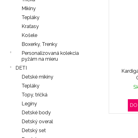
PODPRSENKA
SEAMLESS
Mikiny
PINK
Tepláky
11
€
Kraťasy
Košele
Boxerky, Trenky
Personalizovaná kolekcia
pyžám na mieru
DETI
Kardig
Detské mikiny
Tepláky
S
Topy, tričká
Legíny
DO
Detské body
Detský overal
Detský set