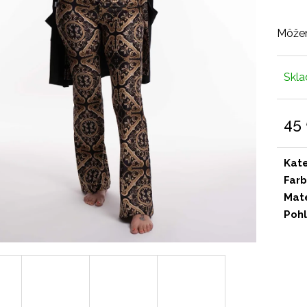
Môžem
Skl
45
Jedn
cena
Kat
Far
Mate
Pohl