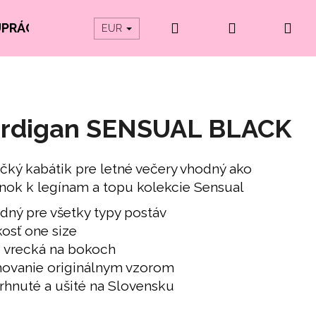
Hľadať
Prihlásenie
Ná
UPRÁCE
PRODUKTY Z ORGANICKEJ BAVLNY
EUR
koš
rdigan SENSUAL BLACK
čký kabátik pre letné večery vhodný ako
nok k legínam a topu kolekcie Sensual
hodný pre všetky typy postáv
eľkosť one size
ve vrecká na bokoch
⁠lemovanie originálnym vzorom
avrhnuté a ušité na Slovensku