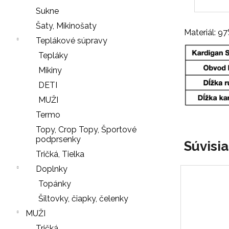
r
Sukne
ú
Šaty, Mikinošaty
č
Materiál: 9
Teplákové súpravy
a
Tepláky
m
e
Mikiny
DETI
MUŽI
NOHAVIČKY
Termo
BLACK
Topy, Crop Topy, Športové
7
podprsenky
Súvisi
€
Tričká, Tielka
SŤAHOVACIE
Doplnky
NOHAVIČKY
Nasledujúce
Topánky
BLACK
Šiltovky, čiapky, čelenky
18
€
MUŽI
Tričká