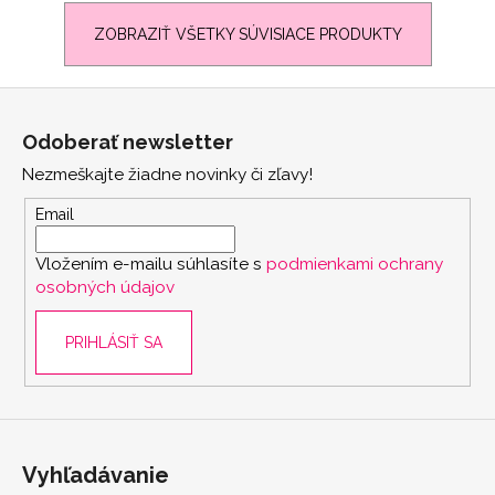
ZOBRAZIŤ VŠETKY SÚVISIACE PRODUKTY
Z
á
Odoberať newsletter
p
Nezmeškajte žiadne novinky či zľavy!
ä
t
Email
i
Vložením e-mailu súhlasíte s
podmienkami ochrany
e
osobných údajov
PRIHLÁSIŤ SA
Vyhľadávanie