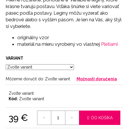
č
krásne tvarujú postavu. Vďaka šnúrke si viete variovať
a
pásec podľa postavy. Legíny môžu vyzerať ako
m
e
bedrové alebo s vyšším pásom. Je len na Vás, aký štýl
si vyberiete.
SŤAHOVACIE
⁠⁠originálny vzor
NOHAVIČKY
materiál na mieru vyrobený vo vlastnej
Pletiarni
SKIN
18
VARIANT
€
Môžeme doručiť do:
Zvoľte variant
Možnosti doručenia
Zvoľte variant
Kód:
Zvoľte variant
39 €
DO KOŠÍKA
Jednotková