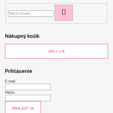
HĽADAŤ
Nákupný košík
scount
0
KS /
0 €
Prihlásenie
E-mail
Heslo
PRIHLÁSIŤ SA