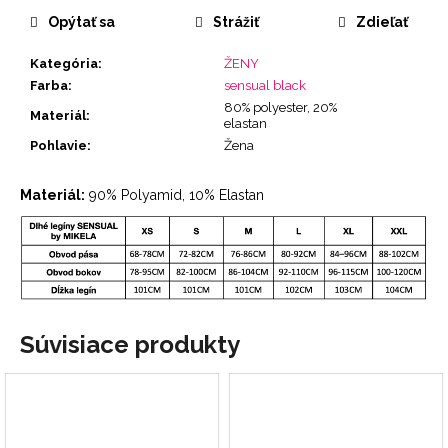
cena:
Opýtať sa
Strážiť
Zdieľať
Kategória
:
ŽENY
Farba
:
sensual black
80% polyester, 20%
Materiál
:
elastan
Pohlavie
:
Žena
Materiál:
90% Polyamid, 10% Elastan
Súvisiace produkty