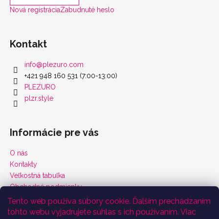
Nová registrácia
Zabudnuté heslo
Kontakt
info
@
plezuro.com
+421 948 160 531 (7:00-13:00)
PLEZURO
plzr.style
Informácie pre vás
O nás
Kontakty
Veľkostná tabuľka
Obchodné podmienky
Vrátenie tovaru a reklamácie
Tento web používa súbory cookie. Ďalším prechádzaním
Podmienky ochrany osobných údajov
tohto webu vyjadrujete súhlas s ich používaním. Viac