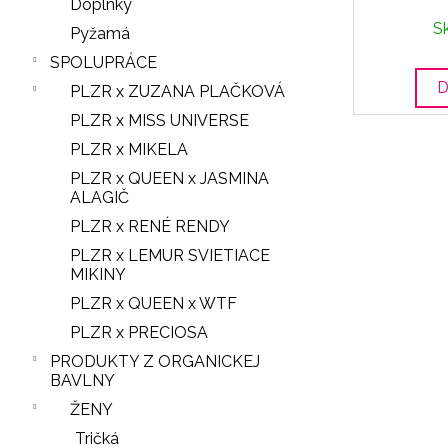
Doplnky
S
Pyžamá
SPOLUPRÁCE
D
PLZR x ZUZANA PLAČKOVÁ
PLZR x MISS UNIVERSE
PLZR x MIKELA
PLZR x QUEEN x JASMINA
ALAGIČ
PLZR x RENÉ RENDY
PLZR x LEMUR SVIETIACE
MIKINY
PLZR x QUEEN x WTF
PLZR x PRECIOSA
PRODUKTY Z ORGANICKEJ
BAVLNY
ŽENY
Tričká