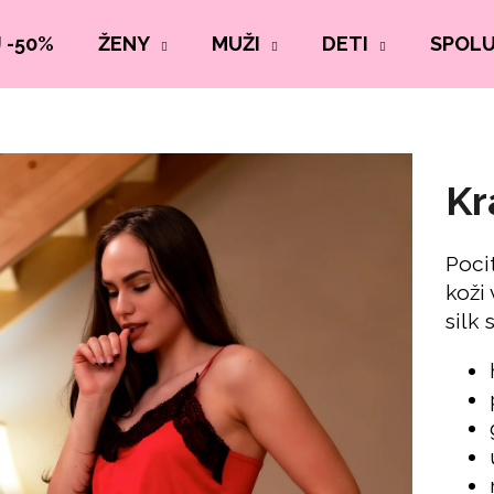
 -50%
ŽENY
MUŽI
DETI
SPOL
Kr
Pocit
koži
silk 