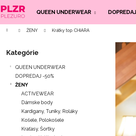
K
Prejsť
na
o
QUEEN UNDERWEAR
DOPREDAJ
Späť
Späť
obsah
š
do
do
í
Domov
ŽENY
Krátky top CHIARA
Č
obchodu
obchodu
k
B
o
o
p
Kategórie
Preskočiť
č
o
kategórie
n
t
QUEEN UNDERWEAR
ý
r
DOPREDAJ -50%
p
e
ŽENY
a
b
ACTIVEWEAR
n
u
Dámske body
e
j
Kardigany, Tuniky, Roláky
l
e
Košele, Polokošele
t
Kraťasy, Šortky