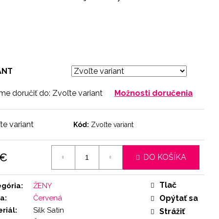
ANT
e doručiť do:
Zvoľte variant
Možnosti doručenia
te variant
Kód:
Zvoľte variant
 €
DO KOŠÍKA
otková
:
Tlač
egória
:
ŽENY
ba
:
Červená
Opýtať sa
riál
:
Silk Satin
Strážiť