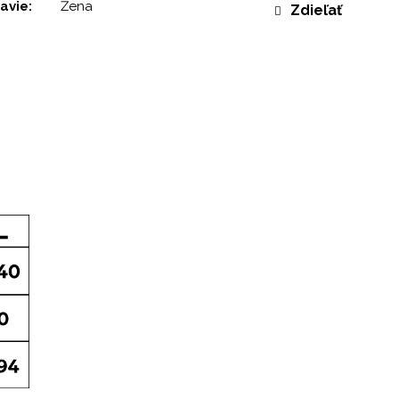
avie
:
Žena
Zdieľať