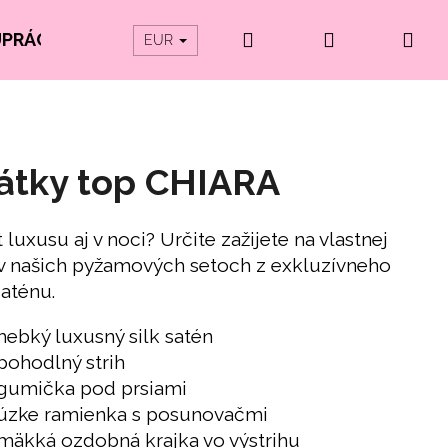
Hľadať
Prihlásenie
Ná
UPRÁCE
PRODUKTY Z ORGANICKEJ BAVLNY
EUR
koš
átky top CHIARA
 luxusu aj v noci? Určite zažijete na vlastnej
 v našich pyžamových setoch z exkluzívneho
saténu.
hebký luxusný silk satén
pohodlný strih
gumička pod prsiami
úzke ramienka s posunovačmi
mäkká ozdobná krajka vo výstrihu