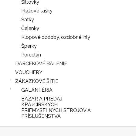
Šiltovky
Plážové tašky
Šatky
Čelenky
Klopové ozdoby, ozdobné ihly
Šperky
Porcelán
DARČEKOVÉ BALENIE
VOUCHERY
ZÁKAZKOVÉ ŠITIE
GALANTÉRIA
BAZÁR A PREDAJ
KRAJČÍRSKYCH
PRIEMYSELNÝCH STROJOV A
PRÍSLUŠENSTVA
iscount
Z