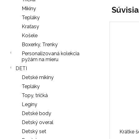
NOHAVIČKY
Súvisi
Mikiny
BLACK
Tepláky
7
€
Kraťasy
Košele
Boxerky, Trenky
Personalizovaná kolekcia
pyžám na mieru
DETI
Detské mikiny
Tepláky
Topy, tričká
Legíny
Detské body
Detský overal
Detský set
Krátke 