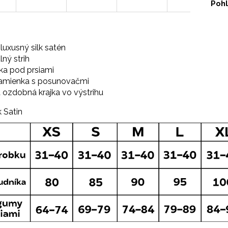
Pohl
luxusný silk satén
ný strih
ka pod prsiami
ramienka s posunovačmi
ozdobná krajka vo výstrihu
k Satin