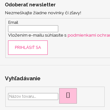
á
Odoberať newsletter
p
Nezmeškajte žiadne novinky či zľavy!
ä
t
Email
i
Vložením e-mailu súhlasíte s
podmienkami ochra
e
PRIHLÁSIŤ SA
Vyhľadávanie
HĽADAŤ