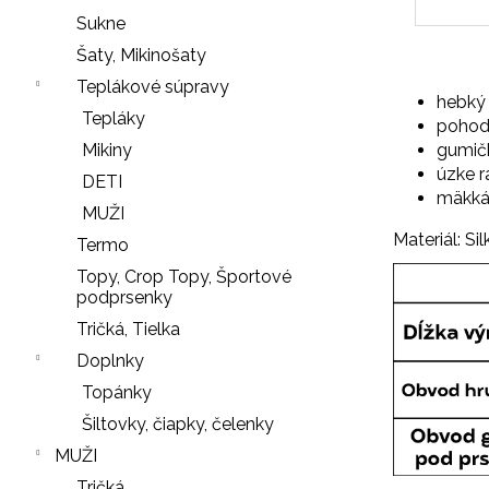
r
Sukne
ú
Šaty, Mikinošaty
č
Teplákové súpravy
a
hebký 
Tepláky
m
pohodl
e
gumič
Mikiny
úzke 
DETI
mäkká 
MUŽI
SŤAHOVACIE
Materiál: Sil
Termo
NOHAVIČKY
Topy, Crop Topy, Športové
BLACK
podprsenky
18
Tričká, Tielka
€
Doplnky
LEGÍNY
Nasledujúce
Topánky
PUSH-
UP
Šiltovky, čiapky, čelenky
29
MUŽI
€
Tričká