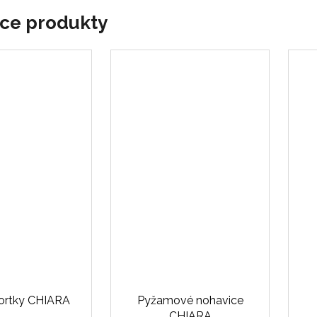
ace produkty
šortky CHIARA
Pyžamové nohavice
CHIARA