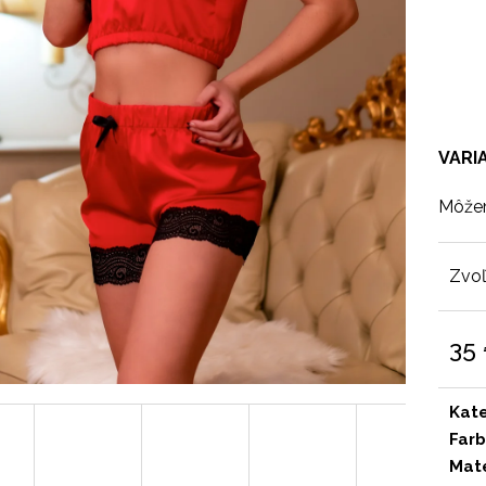
VARI
Môžem
Zvoľ
35
Jedn
cena
Kat
Far
Mate