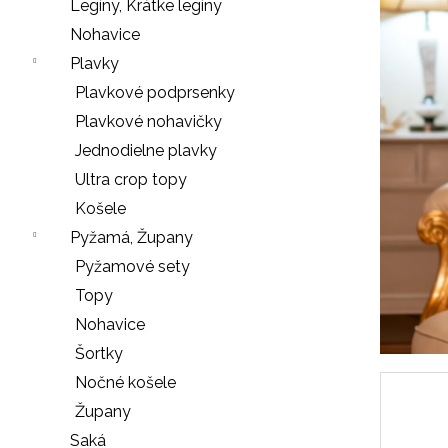
e
Legíny, Krátke legíny
n
Nohavice
á
Plavky
j
Plavkové podprsenky
s
Plavkové nohavičky
ť
Jednodielne plavky
?
Ultra crop topy
Košele
Pyžamá, Župany
Pyžamové sety
HĽADAŤ
Topy
Nohavice
Šortky
O
Nočné košele
d
Župany
p
o
Saká