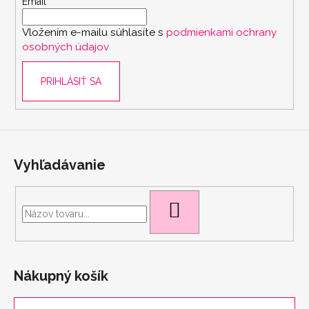
t
Email
i
Vložením e-mailu súhlasíte s
podmienkami ochrany
e
osobných údajov
PRIHLÁSIŤ SA
scount
Vyhľadávanie
HĽADAŤ
Nákupný košík