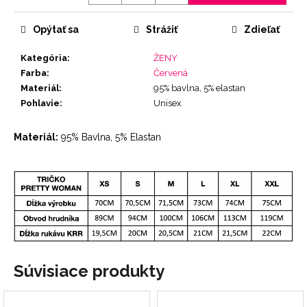
Jednotková
cena:
Opýtať sa
Strážiť
Zdieľať
Kategória
:
ŽENY
Farba
:
Červená
Materiál
:
95% bavlna, 5% elastan
Pohlavie
:
Unisex
Materiál:
95% Bavlna, 5% Elastan
Súvisiace produkty