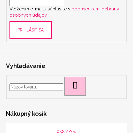
i
Vložením e-mailu súhlasíte s
podmienkami ochrany
e
osobných údajov
PRIHLÁSIŤ SA
Vyhľadávanie
HĽADAŤ
scount
Nákupný košík
0
KS /
0 €