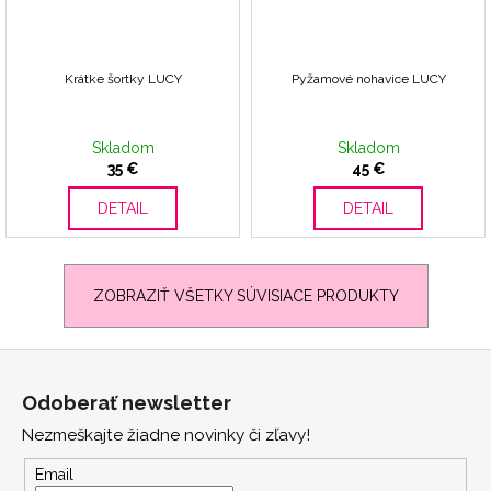
Krátke šortky LUCY
Pyžamové nohavice LUCY
Skladom
Skladom
35 €
45 €
DETAIL
DETAIL
ZOBRAZIŤ VŠETKY SÚVISIACE PRODUKTY
Z
á
Odoberať newsletter
p
Nezmeškajte žiadne novinky či zľavy!
ä
t
Email