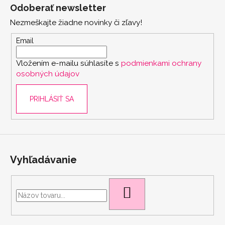
á
Odoberať newsletter
p
Nezmeškajte žiadne novinky či zľavy!
ä
t
Email
i
Vložením e-mailu súhlasíte s
podmienkami ochrany
e
osobných údajov
PRIHLÁSIŤ SA
Vyhľadávanie
HĽADAŤ
scount