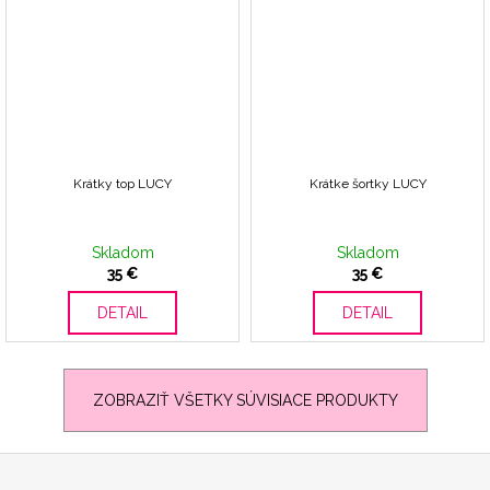
Krátky top LUCY
Krátke šortky LUCY
Skladom
Skladom
35 €
35 €
DETAIL
DETAIL
ZOBRAZIŤ VŠETKY SÚVISIACE PRODUKTY
Z