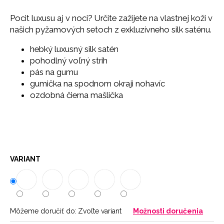
č
a
Pocit luxusu aj v noci? Určite zažijete na vlastnej koži v
m
našich pyžamových setoch z exkluzívneho silk saténu.
e
hebký luxusný silk satén
pohodlný voľný strih
SŤAHOVACIE
pás na gumu
NOHAVIČKY
SKIN
gumička na spodnom okraji nohavíc
18
ozdobná čierna mašlička
€
VARIANT
Môžeme doručiť do:
Zvoľte variant
Možnosti doručenia