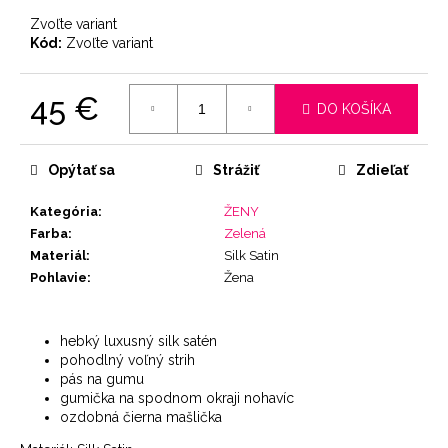
Zvoľte variant
Kód:
Zvoľte variant
45 €
DO KOŠÍKA
Jednotková
cena:
Opýtať sa
Strážiť
Zdieľať
Kategória
:
ŽENY
Farba
:
Zelená
Materiál
:
Silk Satin
Pohlavie
:
Žena
hebký luxusný silk satén
pohodlný voľný strih
pás na gumu
gumička na spodnom okraji nohavíc
ozdobná čierna mašlička