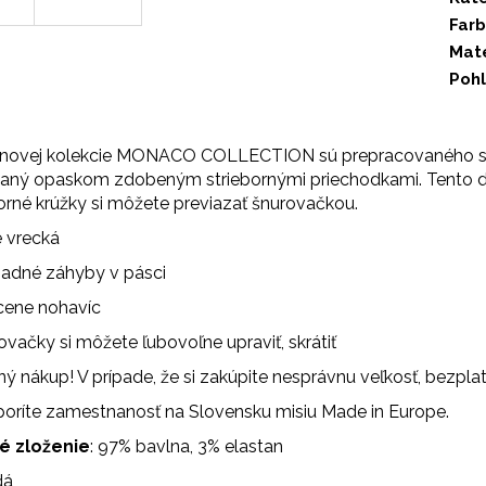
Far
Mate
Pohl
 novej kolekcie MONACO COLLECTION sú prepracovaného stri
zaný opaskom zdobeným striebornými priechodkami. Tento deta
borné krúžky si môžete previazať šnurovačkou.
 vrecká
zadné záhyby v pásci
cene nohavíc
ovačky si môžete ľubovoľne upraviť, skrátiť
ý nákup! V prípade, že si zakúpite nesprávnu veľkosť, bezp
ríte zamestnanosť na Slovensku misiu Made in Europe.
é zloženie
: 97% bavlna, 3% elastan
dá