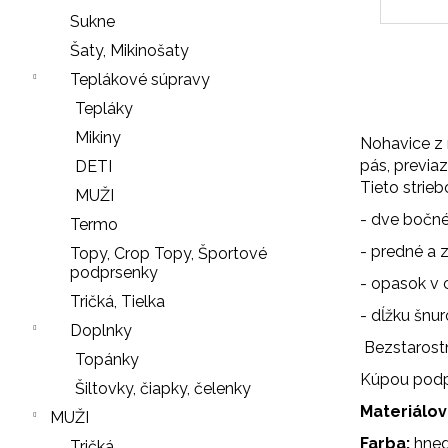
r
Sukne
ú
Šaty, Mikinošaty
č
Teplákové súpravy
a
Tepláky
m
e
Mikiny
Nohavice z
pás, previa
DETI
Tieto strie
MUŽI
SŤAHOVACIE
- dve bočné
Termo
NOHAVIČKY
- predné a 
Topy, Crop Topy, Športové
BLACK
podprsenky
- opasok v 
18
Tričká, Tielka
€
- dĺžku šnur
Doplnky
NOHAVIČKY
Nasledujúce
Bezstarostn
Topánky
BLACK
Kúpou podpo
Šiltovky, čiapky, čelenky
7
€
Materiálov
MUŽI
Farba:
hne
Tričká