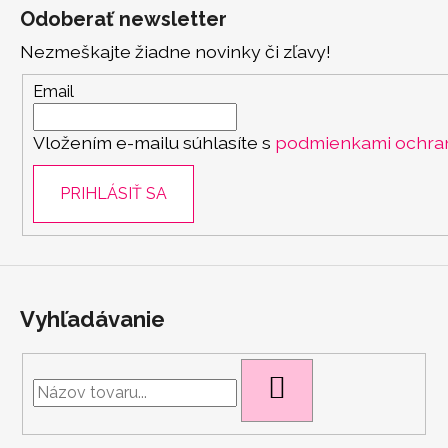
á
Odoberať newsletter
p
Nezmeškajte žiadne novinky či zľavy!
ä
t
Email
i
Vložením e-mailu súhlasíte s
podmienkami ochra
e
PRIHLÁSIŤ SA
Vyhľadávanie
HĽADAŤ