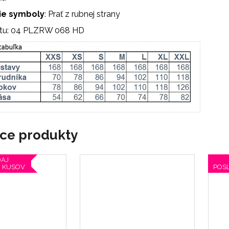
ie symboly
: Prať z rubnej strany
tu: 04 PLZRW 068 HD
ace produkty
AJ
 KUSOV
POS