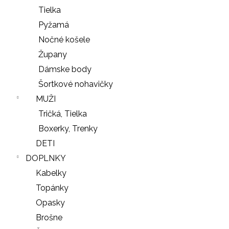
Tielka
Pyžamá
Nočné košele
Župany
Dámske body
Šortkové nohavičky
MUŽI
Tričká, Tielka
Boxerky, Trenky
DETI
DOPLNKY
Kabelky
Topánky
Opasky
Brošne