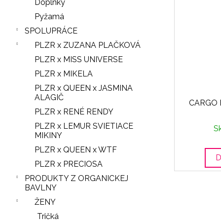
Doplnky
Pyžamá
SPOLUPRÁCE
PLZR x ZUZANA PLAČKOVÁ
PLZR x MISS UNIVERSE
PLZR x MIKELA
PLZR x QUEEN x JASMINA
ALAGIČ
CARGO 
PLZR x RENÉ RENDY
PLZR x LEMUR SVIETIACE
S
MIKINY
PLZR x QUEEN x WTF
D
PLZR x PRECIOSA
PRODUKTY Z ORGANICKEJ
BAVLNY
ŽENY
Tričká