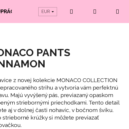
Hľadať
Prihlásenie
Ná
UPRÁCE
PRODUKTY Z ORGANICKEJ BAVLNY
EUR
koš
ONACO PANTS
INNAMON
vice z novej kolekcie MONACO COLLECTION
repracovaného strihu a vytvoria vám perfektnú
avu. Majú vyvýšený pás, previazaný opaskom
eným striebornými priechodkami. Tento detail
te aj v dolnej časti nohavíc, v bočnom švíku.
o strieborné krúžky si môžete previazať
ovačkou.