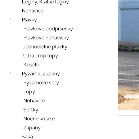
e
Legíny, Krátke legíny
n
Nohavice
á
Plavky
j
Plavkové podprsenky
s
Plavkové nohavičky
ť
Jednodielne plavky
?
Ultra crop topy
Košele
Pyžamá, Župany
Pyžamové sety
HĽADAŤ
Topy
Nohavice
Šortky
O
Nočné košele
d
Župany
p
o
Saká