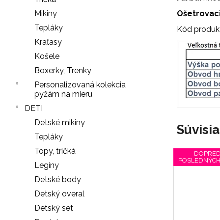
LEGÍNY
PUSH-
Mikiny
Ošetrovac
UP
Tepláky
Kód produk
29
€
Kraťasy
Košele
Boxerky, Trenky
Personalizovaná kolekcia
pyžám na mieru
DETI
Detské mikiny
Súvisi
Tepláky
Topy, tričká
DOPRED
POSLEDNÝCH
Legíny
Detské body
Detský overal
Detský set