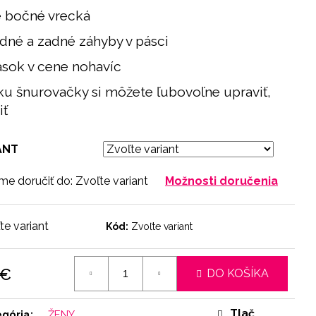
e bočné vrecká
edné a zadné záhyby v pásci
asok v cene nohavíc
žku šnurovačky si môžete ľubovoľne upraviť,
iť
ANT
e doručiť do:
Zvoľte variant
Možnosti doručenia
te variant
Kód:
Zvoľte variant
 €
DO KOŠÍKA
otková
:
Tlač
egória
:
ŽENY