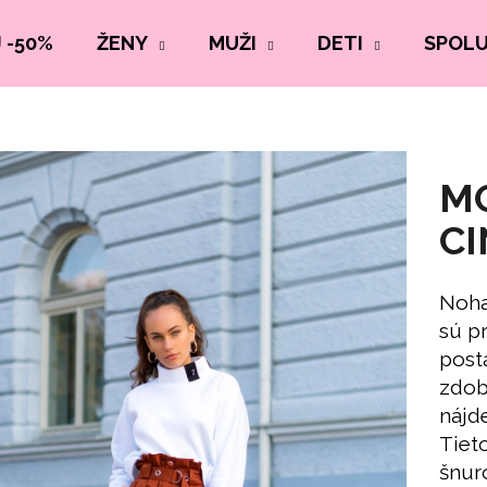
 -50%
ŽENY
MUŽI
DETI
SPOL
M
C
Noha
sú p
post
zdob
nájde
Tiet
šnur