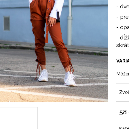
- dv
- pr
- op
- dĺ
skrát
VARI
Môžem
Zvoľ
58
Jedn
cena
Kat