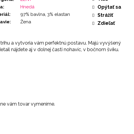
ba
:
Hnedá
Opýtať sa
riál
:
97% bavlna, 3% elastan
Strážiť
avie
:
Žena
Zdieľať
hu a vytvoria vám perfektnú postavu. Majú vyvýšený
il nájdete aj v dolnej časti nohavíc, v bočnom švíku.
latne vám tovar vymeníme.