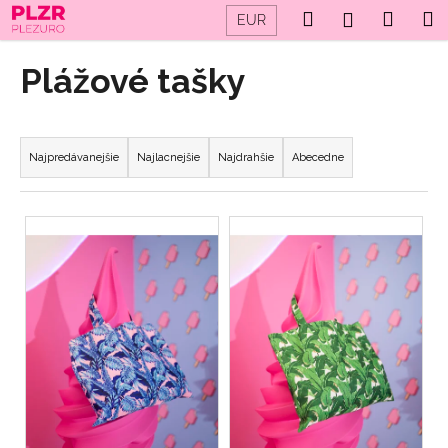
K
Prejsť
Hľadať
Náku
M
Prihláseni
EUR
na
o
obsah
Späť
Späť
košík
š
Plážové tašky
í
Č
k
R
o
a
p
Najpredávanejšie
Najlacnejšie
Najdrahšie
Abecedne
d
o
e
t
V
n
r
ý
i
e
p
e
b
i
p
u
s
r
j
p
o
e
r
d
t
o
u
e
d
k
n