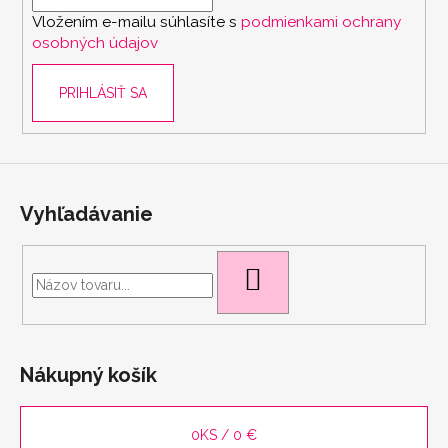
i
č
e
Vložením e-mailu súhlasíte s
podmienkami ochrany
a
e
p
osobných údajov
m
r
e
v
PRIHLÁSIŤ SA
k
y
NOHAVIČKY
v
3
ý
PACK
p
21
i
€
Vyhľadávanie
s
u
HĽADAŤ
Nákupný košík
0
KS /
0 €