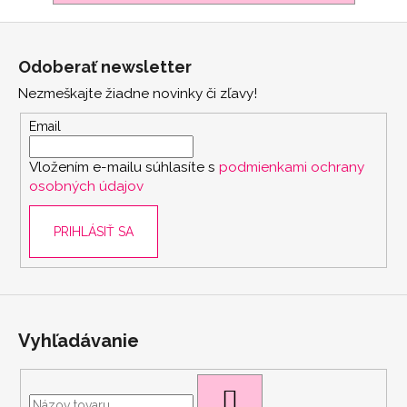
Z
á
Odoberať newsletter
p
Nezmeškajte žiadne novinky či zľavy!
ä
t
Email
i
Vložením e-mailu súhlasíte s
podmienkami ochrany
e
osobných údajov
PRIHLÁSIŤ SA
scount
Vyhľadávanie
HĽADAŤ