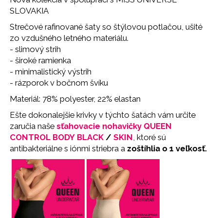
č
SLOVAKIA
a
m
Strečové rafinované šaty so štýlovou potlačou, ušité
e
zo vzdušného letného materiálu.
- slimový strih
- široké ramienka
SŤAHOVACIE
NOHAVIČKY
- minimalistický výstrih
BLACK
- rázporok v bočnom švíku
18
Materiál: 78% polyester, 22% elastan
€
Ešte dokonalejšie krivky v týchto šatách vám určite
zaručia naše
sťahovacie nohavičky QUEEN
CONTROL BODY
BLACK
/
SKIN
, ktoré sú
antibakteriálne s iónmi striebra a
zoštíhlia o 1 veľkosť.