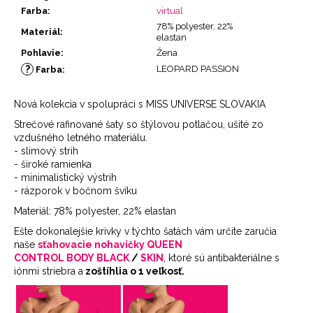
Farba
:
virtual
78% polyester, 22%
Materiál
:
elastan
Pohlavie
:
Žena
?
LEOPARD PASSION
Farba
:
Nová kolekcia v spolupráci s MISS UNIVERSE SLOVAKIA
Strečové rafinované šaty so štýlovou potlačou, ušité zo
vzdušného letného materiálu.
- slimový strih
- široké ramienka
- minimalistický výstrih
- rázporok v bočnom švíku
Materiál: 78% polyester, 22% elastan
Ešte dokonalejšie krivky v týchto šatách vám určite zaručia
naše
sťahovacie nohavičky QUEEN
CONTROL BODY
BLACK
/
SKIN
, ktoré sú antibakteriálne s
iónmi striebra a
zoštíhlia o 1 veľkosť.