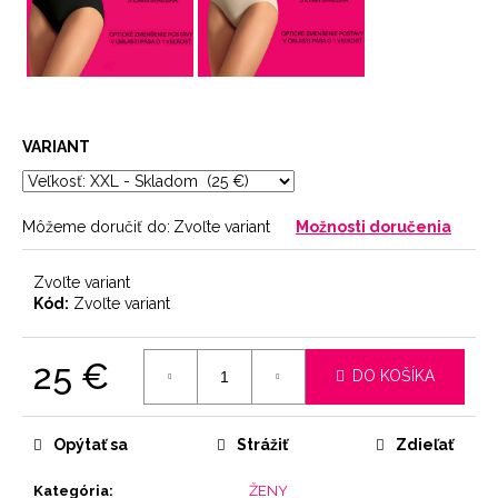
VARIANT
Môžeme doručiť do:
Zvoľte variant
Možnosti doručenia
Zvoľte variant
Kód:
Zvoľte variant
25 €
DO KOŠÍKA
Jednotková
cena:
Opýtať sa
Strážiť
Zdieľať
Kategória
:
ŽENY