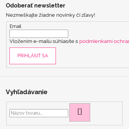
á
Odoberať newsletter
p
Nezmeškajte žiadne novinky či zľavy!
ä
t
Email
i
Vložením e-mailu súhlasíte s
podmienkami ochra
e
PRIHLÁSIŤ SA
Vyhľadávanie
HĽADAŤ