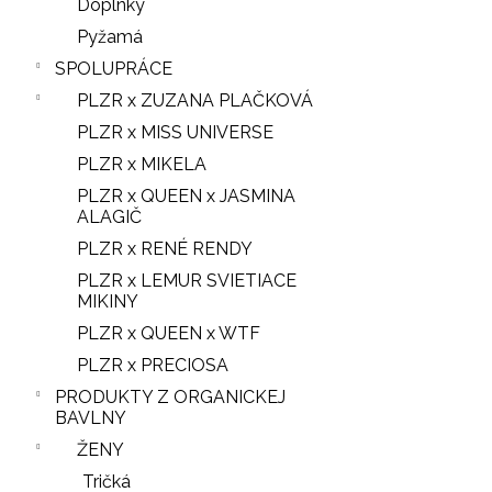
Doplnky
Pyžamá
SPOLUPRÁCE
PLZR x ZUZANA PLAČKOVÁ
PLZR x MISS UNIVERSE
PLZR x MIKELA
PLZR x QUEEN x JASMINA
ALAGIČ
PLZR x RENÉ RENDY
PLZR x LEMUR SVIETIACE
MIKINY
PLZR x QUEEN x WTF
PLZR x PRECIOSA
PRODUKTY Z ORGANICKEJ
BAVLNY
ŽENY
Tričká