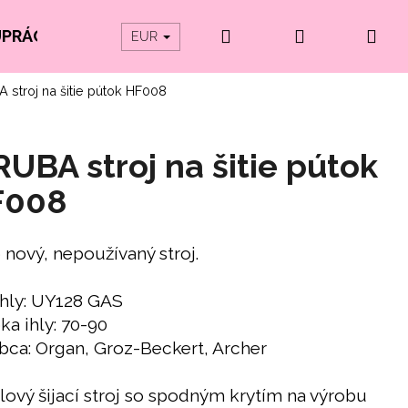
Hľadať
Prihlásenie
Ná
UPRÁCE
PRODUKTY Z ORGANICKEJ BAVLNY
EUR
 stroj na šitie pútok HF008
koš
RUBA stroj na šitie pútok
F008
 nový, nepoužívaný stroj.
ihly: UY128 GAS
ka ihly: 70-90
bca: Organ, Groz-Beckert, Archer
hlový šijací stroj so spodným krytím na výrobu