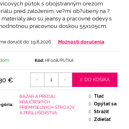
vicových pútok s obojstranným orezom
riálu pred založením, ve?mi ob?úbený na ?
e materiály ako sú jeansy a pracovné odevy s
hodnotnou pracovnou doskou 55x105cm.
e doručiť do:
19.8.2026
Možnosti doručenia
adom
Kód:
HF008/PUTKA
30 €
DO KOŠÍKA
otková
:
Tlač
BAZÁR A PREDAJ
KRAJČÍRSKYCH
Opýtať sa
egória
:
PRIEMYSELNÝCH STROJOV
Strážiť
A PRÍSLUŠENSTVA
Zdieľať