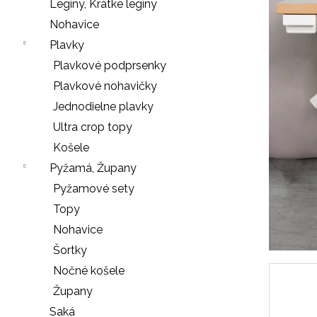
e
Legíny, Krátke legíny
n
Nohavice
á
Plavky
j
Plavkové podprsenky
s
Plavkové nohavičky
ť
Jednodielne plavky
?
Ultra crop topy
Košele
Pyžamá, Župany
Pyžamové sety
HĽADAŤ
Topy
Nohavice
Šortky
O
Nočné košele
d
Župany
p
o
Saká