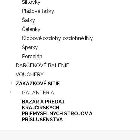
Šiltovky
Plážové tašky
Šatky
Čelenky
Klopové ozdoby, ozdobné ihly
Šperky
Porcelán
DARČEKOVÉ BALENIE
VOUCHERY
ZÁKAZKOVÉ ŠITIE
GALANTÉRIA
BAZÁR A PREDAJ
iscount
KRAJČÍRSKYCH
PRIEMYSELNÝCH STROJOV A
PRÍSLUŠENSTVA
Z