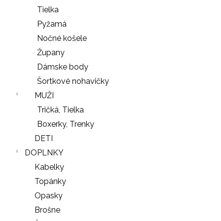
Tielka
Pyžamá
Nočné košele
Župany
Dámske body
Šortkové nohavičky
MUŽI
Tričká, Tielka
Boxerky, Trenky
DETI
DOPLNKY
Kabelky
Topánky
Opasky
Brošne