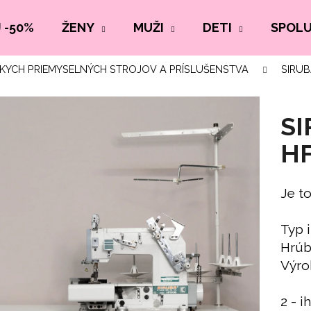
 -50%
ŽENY
MUŽI
DETI
SPOL
SKYCH PRIEMYSELNÝCH STROJOV A PRÍSLUŠENSTVA
SIRUBA
SI
H
Je to
Typ 
Hrúb
Výro
2 - i