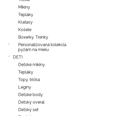
LEGÍNY
PUSH-
Mikiny
UP
Tepláky
29
€
Kraťasy
Košele
Boxerky, Trenky
Personalizovaná kolekcia
pyžám na mieru
DETI
Detské mikiny
Tepláky
Topy, tričká
Legíny
Detské body
Detský overal
Detský set