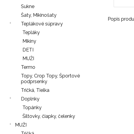
r
Sukne
ú
Šaty, Mikinošaty
č
Popis produ
Teplákové súpravy
a
Tepláky
m
e
Mikiny
DETI
MUŽI
SŤAHOVACIE
Termo
NOHAVIČKY
Topy, Crop Topy, Športové
BLACK
podprsenky
18
Tričká, Tielka
€
Doplnky
NOHAVIČKY
Nasledujúce
Topánky
BLACK
Šiltovky, čiapky, čelenky
7
€
MUŽI
Tričká