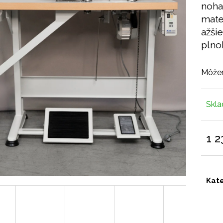
noha
mate
ažši
plno
Môžem
Skl
1 2
Jedn
cena
Kat