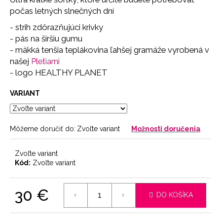
č
počas letných slnečných dní
a
m
- strih zdôrazňujúci krivky
e
- pás na širšiu gumu
- mäkká tenšia teplákovina ľahšej gramáže vyrobená v
našej
Pletiarni
BRAZILKY
SOFT
- logo HEALTHY PLANET
CHOCOLATE
9
VARIANT
€
Môžeme doručiť do:
Zvoľte variant
Možnosti doručenia
Zvoľte variant
Kód:
Zvoľte variant
30 €
DO KOŠÍKA
Jednotková
cena: