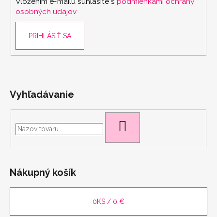
Vložením e-mailu súhlasíte s
podmienkami ochrany
e
osobných údajov
PRIHLÁSIŤ SA
Vyhľadávanie
scount
HĽADAŤ
Nákupný košík
0
KS /
0 €