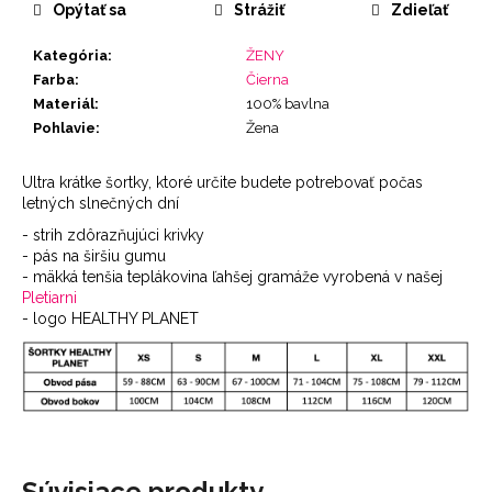
Opýtať sa
Strážiť
Zdieľať
Kategória
:
ŽENY
Farba
:
Čierna
Materiál
:
100% bavlna
Pohlavie
:
Žena
Ultra krátke šortky, ktoré určite budete potrebovať počas
letných slnečných dní
- strih zdôrazňujúci krivky
- pás na širšiu gumu
- mäkká tenšia teplákovina ľahšej gramáže vyrobená v našej
Pletiarni
- logo HEALTHY PLANET
Súvisiace produkty