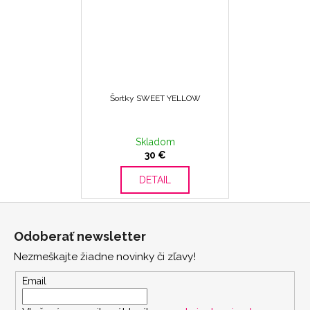
Šortky SWEET YELLOW
Skladom
30 €
DETAIL
Z
á
Odoberať newsletter
p
Nezmeškajte žiadne novinky či zľavy!
ä
t
Email
i