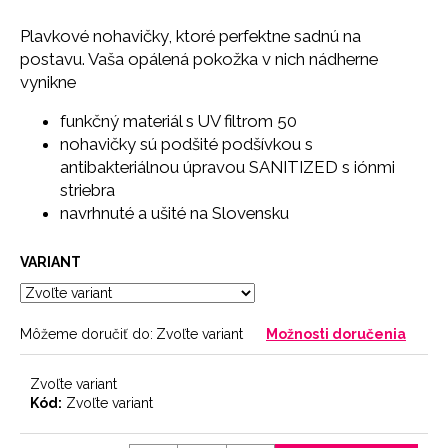
č
a
Plavkové nohavičky, ktoré perfektne sadnú na
m
postavu. Vaša opálená pokožka v nich nádherne
e
vynikne
funkčný materiál s UV filtrom 50
SŤAHOVACIE
nohavičky sú podšité podšívkou s
NOHAVIČKY
SKIN
antibakteriálnou úpravou SANITIZED s iónmi
18
striebra
€
navrhnuté a ušité na Slovensku
VARIANT
Môžeme doručiť do:
Zvoľte variant
Možnosti doručenia
Zvoľte variant
Kód:
Zvoľte variant