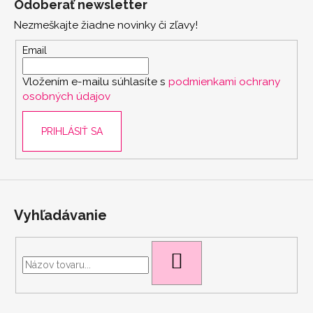
Odoberať newsletter
p
Nezmeškajte žiadne novinky či zľavy!
ä
t
Email
i
Vložením e-mailu súhlasíte s
podmienkami ochrany
e
osobných údajov
PRIHLÁSIŤ SA
Vyhľadávanie
scount
HĽADAŤ