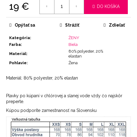
19 €
DO KOŠÍKA
Jednotková
cena:
Opýtať sa
Strážiť
Zdieľať
Kategória
:
ŽENY
Farba
:
Biela
80% polyester, 20%
Materiál
:
elastan
Pohlavie
:
Žena
Materiál: 80% polyester, 20% elastan
Plavky po kúpaní v chlórovej a slanej vode vždy čo najskôr
preperte.
Kúpou podporíte zamestnanosť na Slovensku