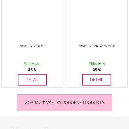
Brazilky VIOLET
Brazilky SNOW WHITE
Skladom
Skladom
25 €
25 €
DETAIL
DETAIL
ZOBRAZIŤ VŠETKY PODOBNÉ PRODUKTY
Z
á