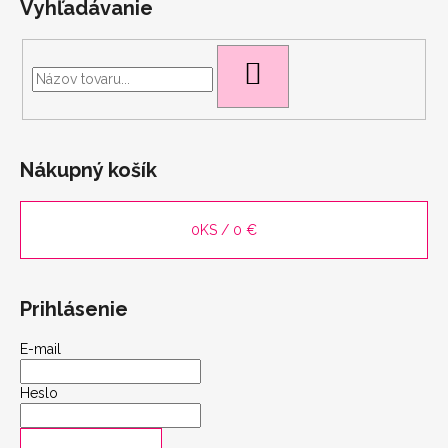
Vyhľadávanie
scount
HĽADAŤ
Nákupný košík
0
KS /
0 €
Prihlásenie
E-mail
Heslo