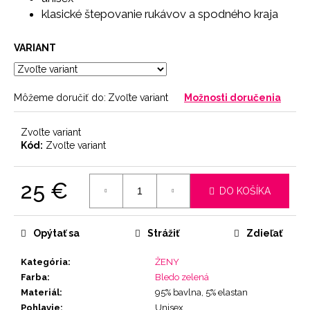
č
klasické štepovanie rukávov a spodného kraja
a
m
e
VARIANT
PODPRSENKA
Môžeme doručiť do:
Zvoľte variant
Možnosti doručenia
SEAMLESS
PINK
11
Zvoľte variant
€
Kód:
Zvoľte variant
25 €
DO KOŠÍKA
Jednotková
cena:
Opýtať sa
Strážiť
Zdieľať
Kategória
:
ŽENY
Farba
:
Bledo zelená
Materiál
:
95% bavlna, 5% elastan
Pohlavie
:
Unisex