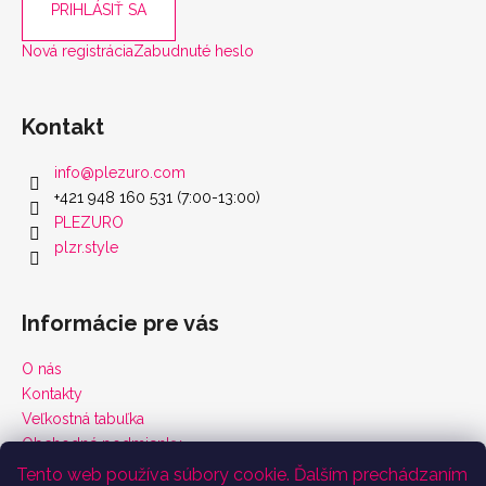
PRIHLÁSIŤ SA
Nová registrácia
Zabudnuté heslo
Kontakt
info
@
plezuro.com
+421 948 160 531 (7:00-13:00)
PLEZURO
plzr.style
Informácie pre vás
O nás
Kontakty
Veľkostná tabuľka
Obchodné podmienky
Vrátenie tovaru a reklamácie
Tento web používa súbory cookie. Ďalším prechádzaním