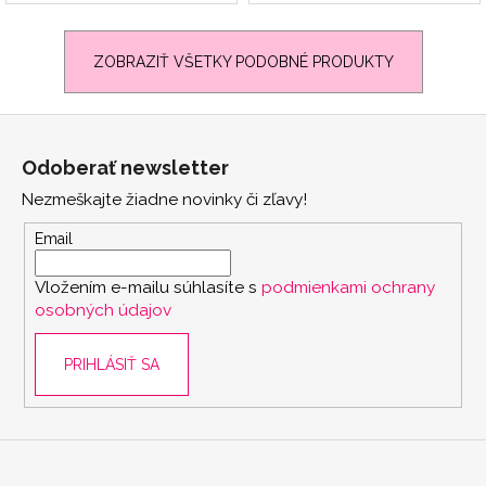
ZOBRAZIŤ VŠETKY PODOBNÉ PRODUKTY
Z
á
Odoberať newsletter
p
Nezmeškajte žiadne novinky či zľavy!
ä
t
Email
i
Vložením e-mailu súhlasíte s
podmienkami ochrany
e
osobných údajov
PRIHLÁSIŤ SA