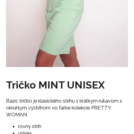
á
j
s
ť
?
HĽADAŤ
Tričko MINT UNISEX
O
Basic tričko je klasického strihu s krátkym rukávom s
d
okrúhlym výstrihom vo farbe kolekcie PRETTY
p
WOMAN
o
r
rovný strih
ú
unisex