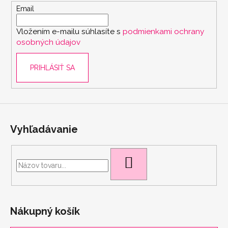
t
Email
i
Vložením e-mailu súhlasíte s
podmienkami ochrany
e
osobných údajov
PRIHLÁSIŤ SA
Vyhľadávanie
HĽADAŤ
Nákupný košík