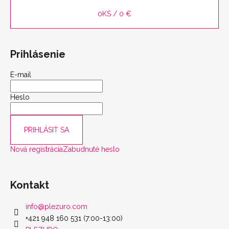
0
KS /
0 €
Prihlásenie
scount
E-mail
Heslo
PRIHLÁSIŤ SA
Nová registrácia
Zabudnuté heslo
Kontakt
info
@
plezuro.com
+421 948 160 531 (7:00-13:00)