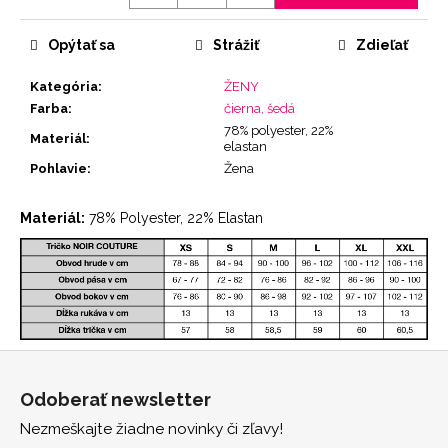
Jednotková
cena:
Opýtať sa
Strážiť
Zdieľať
Kategória
:
ŽENY
Farba
:
čierna, šedá
78% polyester, 22%
Materiál
:
elastan
Pohlavie
:
Žena
Materiál:
78% Polyester, 22% Elastan
Z
á
Odoberať newsletter
p
Nezmeškajte žiadne novinky či zľavy!
ä