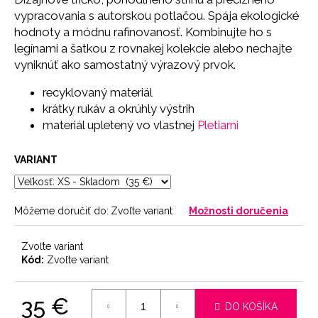
č
vypracovania s autorskou potlačou. S
pája ekologické
a
hodnoty a módnu rafinovanosť.
Kombinujte ho s
m
e
legínami a šatkou z rovnakej kolekcie alebo nechajte
vyniknúť ako samostatný výrazový prvok.
PODPRSENKA
recyklovaný materiál
SEAMLESS
krátky rukáv a
okrúhly výstrih
PINK
materiál upletený vo vlastnej
Pletiarni
11
€
VARIANT
Môžeme doručiť do:
Zvoľte variant
Možnosti doručenia
Zvoľte variant
Kód:
Zvoľte variant
35 €
DO KOŠÍKA