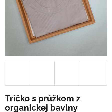
á
j
s
ť
?
HĽADAŤ
O
d
p
o
Tričko s prúžkom z
r
organickej bavlny
ú