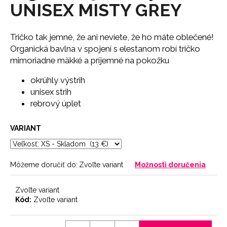
č
UNISEX MISTY GREY
a
m
e
Tričko tak jemné, že ani neviete, že ho máte oblečené!
Organická bavlna v spojení s elestanom robí tričko
mimoriadne mäkké a príjemné na pokožku
LEGÍNY
PUSH-
okrúhly výstrih
UP
unisex strih
29
rebrový úplet
€
VARIANT
Môžeme doručiť do:
Zvoľte variant
Možnosti doručenia
Zvoľte variant
Kód:
Zvoľte variant