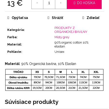
13 €
DO KOŠÍKA
Jednotková
cena:
Opýtať sa
Strážiť
Zdieľať
PRODUKTY Z
Kategória
:
ORGANICKEJ BAVLNY
Farba
:
Misty grey
90% organic cotton 10%
Materiál
:
elastan
Pohlavie
:
Unisex
Materiál
: 90% Organická bavlna, 10% Elastan
Súvisiace produkty