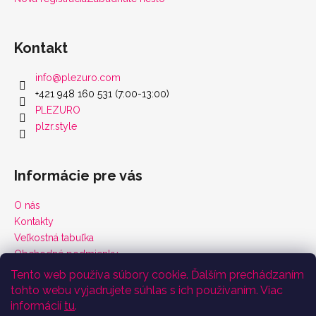
Kontakt
info
@
plezuro.com
+421 948 160 531 (7:00-13:00)
PLEZURO
plzr.style
Informácie pre vás
O nás
Kontakty
Veľkostná tabuľka
Obchodné podmienky
Vrátenie tovaru a reklamácie
Tento web používa súbory cookie. Ďalším prechádzaním
Podmienky ochrany osobných údajov
tohto webu vyjadrujete súhlas s ich používaním. Viac
Certifikáty
informácií
tu
.