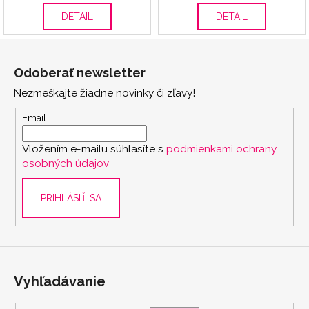
DETAIL
DETAIL
Z
á
Odoberať newsletter
p
Nezmeškajte žiadne novinky či zľavy!
ä
t
Email
i
Vložením e-mailu súhlasíte s
podmienkami ochrany
e
osobných údajov
PRIHLÁSIŤ SA
Vyhľadávanie