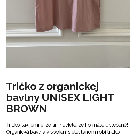
á
j
s
ť
?
HĽADAŤ
Tričko z organickej
bavlny UNISEX LIGHT
O
d
BROWN
p
o
r
Tričko tak jemné, že ani neviete, že ho máte oblečené!
ú
Organická bavlna v spojení s elestanom robí tričko