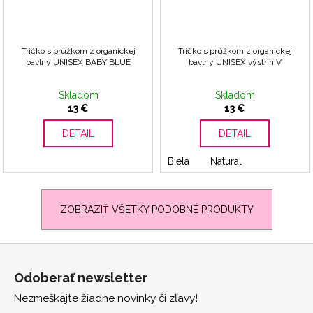
Tričko s prúžkom z organickej
Tričko s prúžkom z organickej
bavlny UNISEX BABY BLUE
bavlny UNISEX výstrih V
Skladom
Skladom
13 €
13 €
DETAIL
DETAIL
Biela
Natural
ZOBRAZIŤ VŠETKY PODOBNÉ PRODUKTY
Z
á
Odoberať newsletter
p
Nezmeškajte žiadne novinky či zľavy!
ä