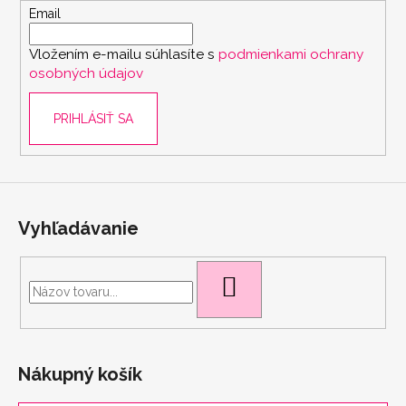
t
Email
i
Vložením e-mailu súhlasíte s
podmienkami ochrany
e
osobných údajov
PRIHLÁSIŤ SA
scount
Vyhľadávanie
HĽADAŤ
Nákupný košík