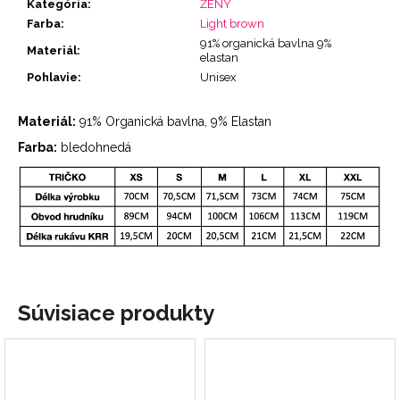
Kategória
:
ŽENY
Farba
:
Light brown
91% organická bavlna 9%
Materiál
:
elastan
Pohlavie
:
Unisex
Materiál:
91% Organická bavlna, 9% Elastan
Farba:
bledohnedá
Súvisiace produkty