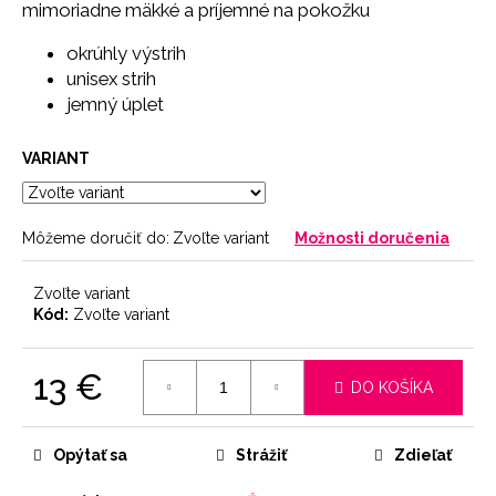
č
mimoriadne mäkké a príjemné na pokožku
a
m
⁠okrúhly výstrih
e
unisex strih
⁠jemný úplet
NOHAVIČKY
VARIANT
BLACK
7
€
Môžeme doručiť do:
Zvoľte variant
Možnosti doručenia
Zvoľte variant
Kód:
Zvoľte variant
13 €
DO KOŠÍKA
Jednotková
cena:
Opýtať sa
Strážiť
Zdieľať