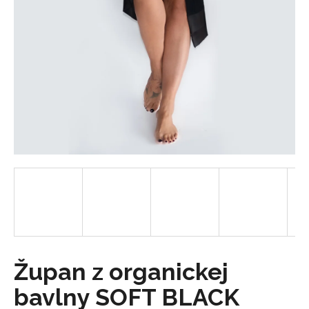
á
j
s
ť
?
HĽADAŤ
O
d
p
o
Župan z organickej
r
bavlny SOFT BLACK
ú