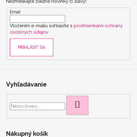
Nezmeškajte žiadne novinky či zľavy!
ä
t
Email
i
Vložením e-mailu súhlasíte s
podmienkami ochrany
e
osobných údajov
PRIHLÁSIŤ SA
Vyhľadávanie
scount
HĽADAŤ
Nákupný košík