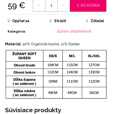
59 €
DO KOŠÍKA
Jednotková
cena:
Opýtať sa
Strážiť
Zdieľať
Kategória
:
QUEEN UNDERWEAR
Materiál:
90% Organická bavlna, 10% Elastan
Súvisiace produkty