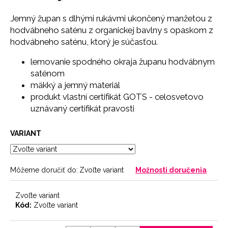
č
a
Jemný župan s dlhými rukávmi ukončený manžetou z
m
hodvábneho saténu z organickej bavlny s opaskom z
e
hodvábneho saténu, ktorý je súčasťou.
lemovanie spodného okraja županu hodvábnym
BRAZILKY
saténom
SOFT
CHOCOLATE
mäkký a jemný materiál
9
produkt vlastní certifikát GOTS - celosvetovo
€
uznávaný certifikát pravosti
VARIANT
Môžeme doručiť do:
Zvoľte variant
Možnosti doručenia
Zvoľte variant
Kód:
Zvoľte variant