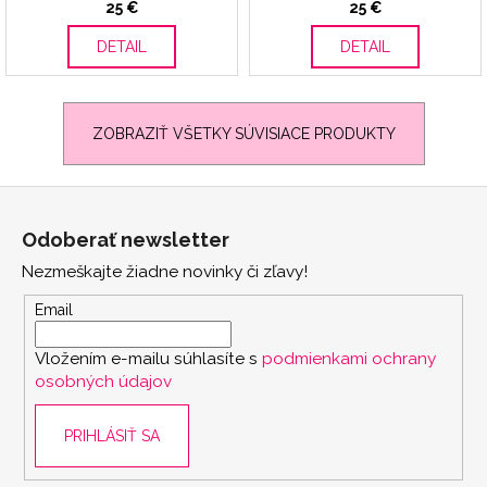
25 €
25 €
DETAIL
DETAIL
ZOBRAZIŤ VŠETKY SÚVISIACE PRODUKTY
Z
á
Odoberať newsletter
p
Nezmeškajte žiadne novinky či zľavy!
ä
t
Email
i
Vložením e-mailu súhlasíte s
podmienkami ochrany
e
osobných údajov
PRIHLÁSIŤ SA