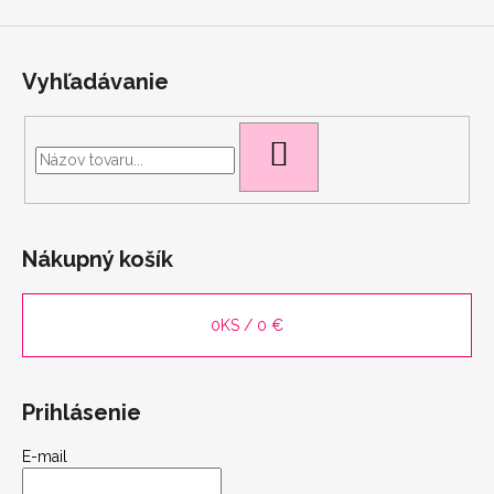
Vyhľadávanie
HĽADAŤ
scount
Nákupný košík
0
KS /
0 €
Prihlásenie
E-mail