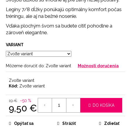
č
a
Legíny 7/8 dĺžky ponúkajú optimálny komfort počas
m
tréningu, ale aj na bežné nosenie.
e
Vďaka plochým švom sa budete cítiť pohodlne a
zároveň elegantne.
NOHAVIČKY
PINK
VARIANT
7
€
Môžeme doručiť do:
Zvoľte variant
Možnosti doručenia
Zvoľte variant
Kód:
Zvoľte variant
19 €
–50 %
9,50 €
DO KOŠÍKA
Jednotková
cena:
Opýtať sa
Strážiť
Zdieľať