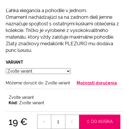
č
a
Ľahká elegancia a pohodlie v jednom.
m
Ornament nachádzajúci sa na zadnom dieli jemne
e
naznačuje spojitosť s ostatnými kúskami oblečenia z
kolekcie. Tričko je vyrobené z vysokokvalitného
materiálu, ktorý vždy zaisťuje maximálne pohodlie.
SŤAHOVACIE
NOHAVIČKY
Zlatý značkový medailónik PLEZURO mu dodáva
BLACK
punc luxusu.
18
€
VARIANT
Môžeme doručiť do:
Zvoľte variant
Možnosti doručenia
Zvoľte variant
Kód:
Zvoľte variant
19 €
DO KOŠÍKA
Jednotková