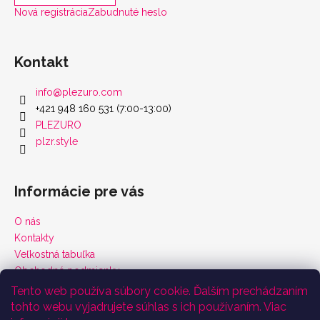
Nová registrácia
Zabudnuté heslo
Kontakt
info
@
plezuro.com
+421 948 160 531 (7:00-13:00)
PLEZURO
plzr.style
Informácie pre vás
O nás
Kontakty
Veľkostná tabuľka
Obchodné podmienky
Vrátenie tovaru a reklamácie
Tento web používa súbory cookie. Ďalším prechádzaním
Podmienky ochrany osobných údajov
tohto webu vyjadrujete súhlas s ich používaním. Viac