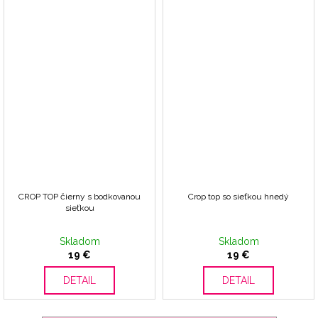
CROP TOP čierny s bodkovanou
Crop top so sieťkou hnedý
sieťkou
Skladom
Skladom
19 €
19 €
DETAIL
DETAIL