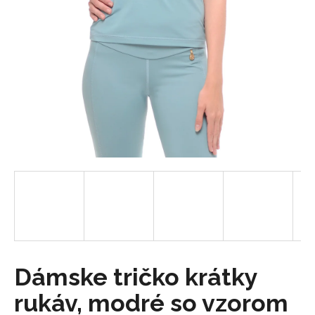
á
j
s
ť
?
HĽADAŤ
O
d
p
o
Dámske tričko krátky
r
rukáv, modré so vzorom
ú