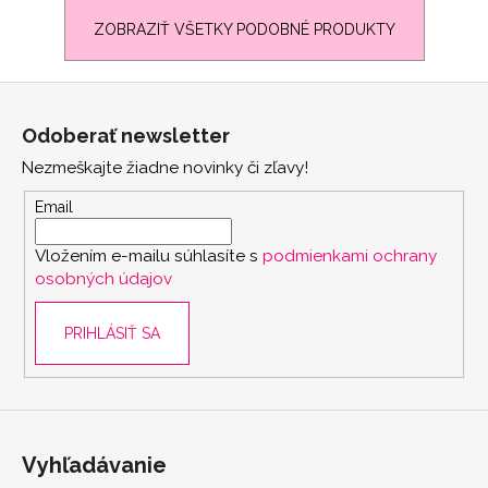
ZOBRAZIŤ VŠETKY PODOBNÉ PRODUKTY
Z
á
Odoberať newsletter
p
Nezmeškajte žiadne novinky či zľavy!
ä
t
Email
i
Vložením e-mailu súhlasíte s
podmienkami ochrany
e
osobných údajov
PRIHLÁSIŤ SA
scount
Vyhľadávanie