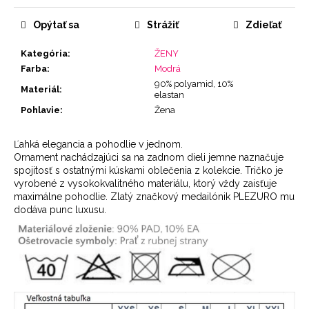
cena:
Opýtať sa
Strážiť
Zdieľať
Kategória
:
ŽENY
Farba
:
Modrá
90% polyamid, 10%
Materiál
:
elastan
Pohlavie
:
Žena
Ľahká elegancia a pohodlie v jednom.
Ornament nachádzajúci sa na zadnom dieli jemne naznačuje
spojitosť s ostatnými kúskami oblečenia z kolekcie. Tričko je
vyrobené z vysokokvalitného materiálu, ktorý vždy zaisťuje
maximálne pohodlie. Zlatý značkový medailónik PLEZURO mu
dodáva punc luxusu.