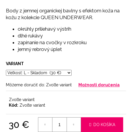
č
a
Body z jemnej organickej bavlny s efektom koža na
m
kožu z kolekcie QUEEN UNDERWEAR.
e
okrúhly priliehavý výstrih
dlhé rukávy
SŤAHOVACIE
zapínanie na cvočky v rozkroku
NOHAVIČKY
SKIN
jemný rebrový úplet
18
€
VARIANT
Môžeme doručiť do:
Zvoľte variant
Možnosti doručenia
Zvoľte variant
Kód:
Zvoľte variant
30 €
DO KOŠÍKA
Jednotková