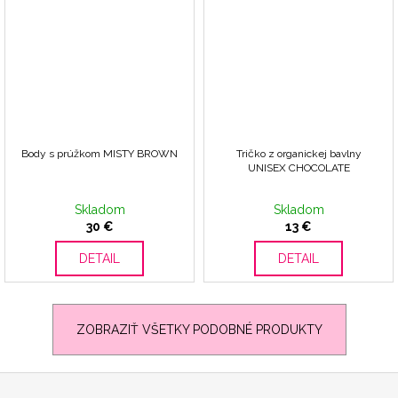
Body s prúžkom MISTY BROWN
Tričko z organickej bavlny
UNISEX CHOCOLATE
Skladom
Skladom
30 €
13 €
DETAIL
DETAIL
ZOBRAZIŤ VŠETKY PODOBNÉ PRODUKTY
Z