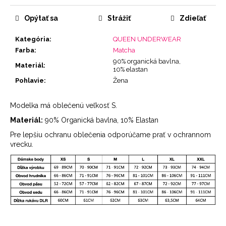
cena:
Opýtať sa
Strážiť
Zdieľať
Kategória
:
QUEEN UNDERWEAR
Farba
:
Matcha
90% organická bavlna,
Materiál
:
10% elastan
Pohlavie
:
Žena
Modelka má oblečenú veľkosť S.
Materiál:
90% Organická bavlna, 10% Elastan
Pre lepšiu ochranu oblečenia odporúčame prať v ochrannom
vrecku.