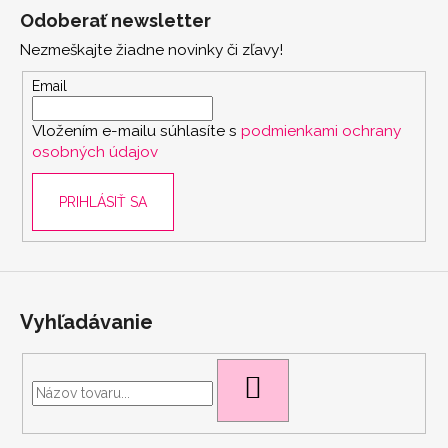
á
Odoberať newsletter
p
Nezmeškajte žiadne novinky či zľavy!
ä
t
Email
i
Vložením e-mailu súhlasíte s
podmienkami ochrany
e
osobných údajov
PRIHLÁSIŤ SA
Vyhľadávanie
scount
HĽADAŤ