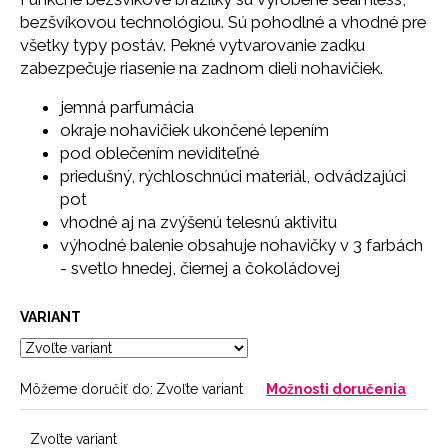
č
bezšvíkovou technológiou. Sú pohodlné a vhodné pre
a
všetky typy postáv. Pekné vytvarovanie zadku
m
e
zabezpečuje riasenie na zadnom dieli nohavičiek.
jemná parfumácia
NOHAVIČKY
okraje nohavičiek ukončené lepením
BLACK
pod oblečením neviditeľné
7
priedušný, rýchloschnúci materiál, odvádzajúci
€
pot
vhodné aj na zvýšenú telesnú aktivitu
výhodné balenie obsahuje nohavičky v 3 farbách
-
svetlo hnedej, čiernej a čokoládovej
VARIANT
Môžeme doručiť do:
Zvoľte variant
Možnosti doručenia
Zvoľte variant