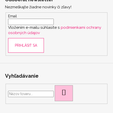
p
Nezmeškajte žiadne novinky či zľavy!
ä
t
Email
i
Vložením e-mailu súhlasíte s
podmienkami ochrany
e
osobných údajov
scount
PRIHLÁSIŤ SA
Vyhľadávanie
HĽADAŤ