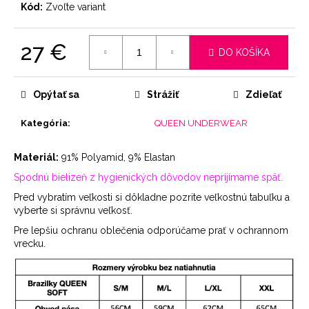
Kód:
Zvoľte variant
27 €
DO KOŠÍKA
Jednotková
cena:
Opýtať sa
Strážiť
Zdieľať
Kategória
:
QUEEN UNDERWEAR
Materiál:
91% Polyamid, 9% Elastan
Spodnú bielizeň z hygienických dôvodov neprijímame späť.
Pred vybratím veľkosti si dôkladne pozrite veľkostnú tabuľku a
vyberte si správnu veľkosť.
Pre lepšiu ochranu oblečenia odporúčame prať v ochrannom
vrecku.