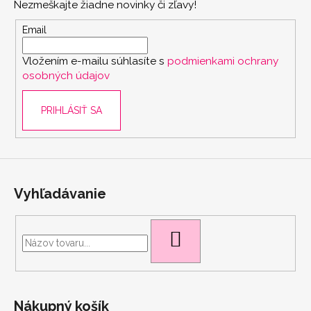
Nezmeškajte žiadne novinky či zľavy!
ä
t
Email
i
Vložením e-mailu súhlasíte s
podmienkami ochrany
e
osobných údajov
PRIHLÁSIŤ SA
scount
Vyhľadávanie
HĽADAŤ
Nákupný košík