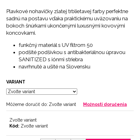
č
a
Plavkové nohavičky zlatej trblietavej farby perfektne
m
sadnú na postavu vďaka praktickému uväzovaniu na
e
bokoch šnúrkami ukončenými luxusnými kovovými
koncovkami.
NOHAVIČKY
funkčný materiál s UV filtrom 50
PINK
podšité podšívkou s antibakteriálnou úpravou
7
€
SANITIZED s iónmi striebra
navrhnuté a ušité na Slovensku
VARIANT
Môžeme doručiť do:
Zvoľte variant
Možnosti doručenia
Zvoľte variant
Kód:
Zvoľte variant