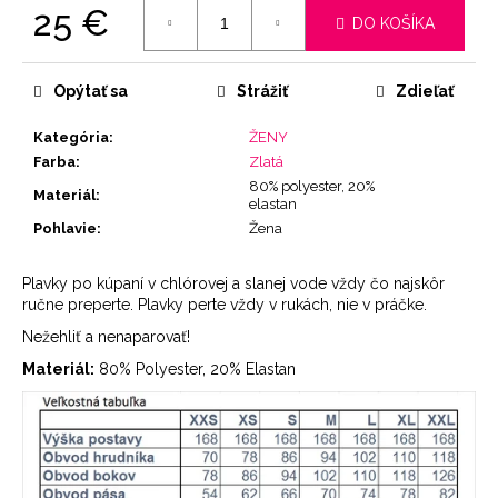
25 €
DO KOŠÍKA
Jednotková
cena:
Opýtať sa
Strážiť
Zdieľať
Kategória
:
ŽENY
Farba
:
Zlatá
80% polyester, 20%
Materiál
:
elastan
Pohlavie
:
Žena
Plavky po kúpaní v chlórovej a slanej vode vždy čo najskôr
ručne preperte. Plavky perte vždy v rukách, nie v práčke.
Nežehliť a nenaparovať!
Materiál:
80% Polyester, 20% Elastan