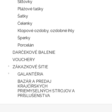
Šiltovky
Plážové tašky
Šatky
Čelenky
Klopové ozdoby, ozdobné ihly
Šperky
Porcelán
DARČEKOVÉ BALENIE
VOUCHERY
ZÁKAZKOVÉ ŠITIE
GALANTÉRIA
BAZÁR A PREDAJ
iscount
KRAJČÍRSKYCH
PRIEMYSELNÝCH STROJOV A
PRÍSLUŠENSTVA
Z