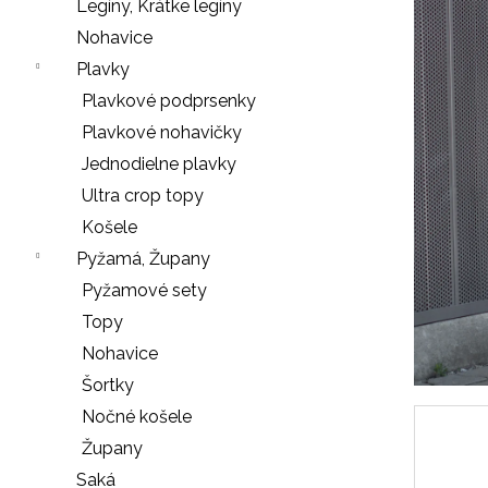
e
Legíny, Krátke legíny
n
Nohavice
á
Plavky
j
Plavkové podprsenky
s
Plavkové nohavičky
ť
Jednodielne plavky
?
Ultra crop topy
Košele
Pyžamá, Župany
Pyžamové sety
HĽADAŤ
Topy
Nohavice
Šortky
O
Nočné košele
d
Župany
p
o
Saká