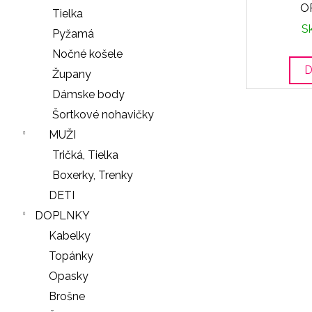
O
Tielka
S
Pyžamá
Nočné košele
D
Župany
Dámske body
Šortkové nohavičky
MUŽI
Tričká, Tielka
Boxerky, Trenky
DETI
DOPLNKY
Kabelky
Topánky
Opasky
Brošne