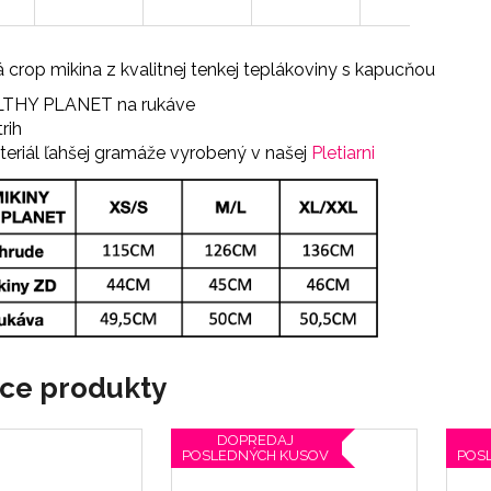
á crop mikina z kvalitnej tenkej teplákoviny s kapucňou
LTHY PLANET na rukáve
rih
eriál ľahšej gramáže vyrobený v našej
Pletiarni
ace produkty
DOPREDAJ
POSLEDNÝCH KUSOV
POS