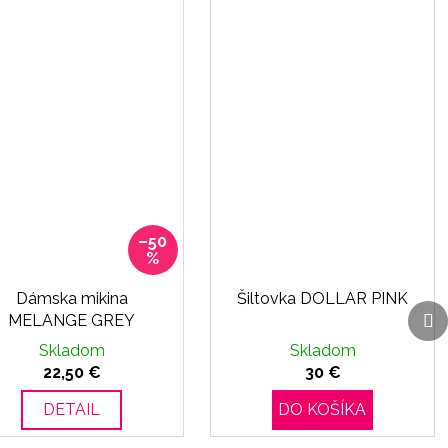
–50
%
Dámska mikina
Šiltovka DOLLAR PINK
Ďa
Ďa
MELANGE GREY
p
p
Skladom
Skladom
22,50 €
30 €
DETAIL
DO KOŠÍKA