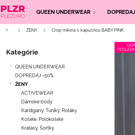
K
Prejsť
na
o
QUEEN UNDERWEAR
DOPREDAJ
Späť
Späť
obsah
š
do
do
í
Domov
ŽENY
Crop mikina s kapucňou BABY PINK
Č
obchodu
obchodu
k
B
o
DOP
o
p
POSLED
Kategórie
Preskočiť
č
o
kategórie
n
t
QUEEN UNDERWEAR
ý
r
DOPREDAJ -50%
p
e
ŽENY
a
b
ACTIVEWEAR
n
u
Dámske body
e
j
Kardigany, Tuniky, Roláky
l
e
Košele, Polokošele
t
Kraťasy, Šortky