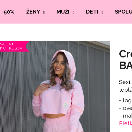
 -50%
ŽENY
MUŽI
DETI
SPOL
REDAJ
NÝCH KUSOV
Cr
BA
Sexi,
tepl
- lo
- ove
- mä
Pleti