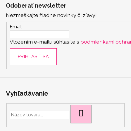
á
Odoberať newsletter
p
Nezmeškajte žiadne novinky či zľavy!
ä
t
Email
i
Vložením e-mailu súhlasíte s
podmienkami ochra
e
PRIHLÁSIŤ SA
Vyhľadávanie
HĽADAŤ