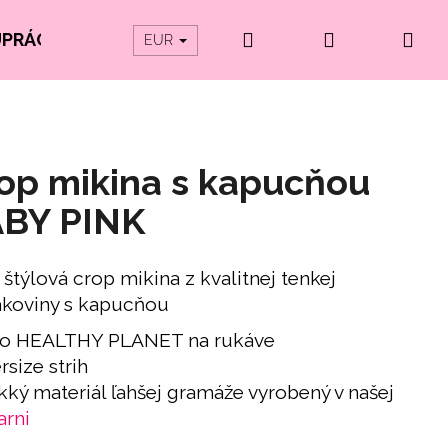
Hľadať
Prihlásenie
Ná
UPRÁCE
PRODUKTY Z ORGANICKEJ BAVLNY
EUR
koš
op mikina s kapucňou
BY PINK
 štýlová crop mikina z kvalitnej tenkej
ákoviny s kapucňou
go HEALTHY PLANET na rukáve
rsize strih
kký materiál ľahšej gramáže vyrobený v našej
arni