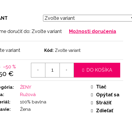
ANT
e doručiť do:
Zvoľte variant
Možnosti doručenia
te variant
Kód:
Zvoľte variant
€
–50 %
DO KOŠÍKA
,50 €
otková
:
Tlač
egória
:
ŽENY
ba
:
Ružová
Opýtať sa
riál
:
100% bavlna
Strážiť
avie
:
Žena
Zdieľať