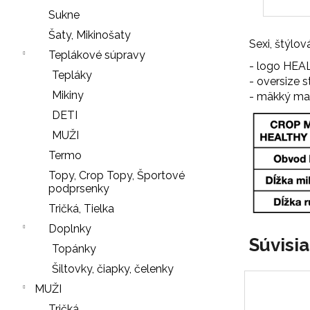
r
Sukne
ú
Šaty, Mikinošaty
č
Sexi, štýlov
Teplákové súpravy
a
- logo HEA
Tepláky
m
- oversize st
e
Mikiny
- mäkký mat
DETI
MUŽI
SŤAHOVACIE
Termo
NOHAVIČKY
Topy, Crop Topy, Športové
BLACK
podprsenky
18
Tričká, Tielka
€
Doplnky
LEGÍNY
Nasledujúce
Súvisi
Topánky
PUSH-
UP
Šiltovky, čiapky, čelenky
29
MUŽI
€
Tričká