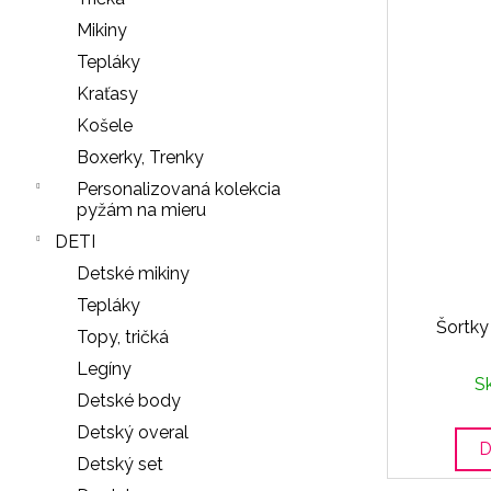
NOHAVIČKY
Mikiny
BLACK
Tepláky
7
€
Kraťasy
Košele
Boxerky, Trenky
Personalizovaná kolekcia
pyžám na mieru
DETI
Detské mikiny
Tepláky
Šortk
Topy, tričká
Legíny
S
Detské body
Detský overal
D
Detský set