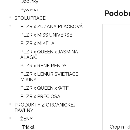
Doplnky
Pyžamá
Podob
SPOLUPRÁCE
PLZR x ZUZANA PLAČKOVÁ
PLZR x MISS UNIVERSE
PLZR x MIKELA
PLZR x QUEEN x JASMINA
ALAGIČ
PLZR x RENÉ RENDY
PLZR x LEMUR SVIETIACE
MIKINY
PLZR x QUEEN x WTF
PLZR x PRECIOSA
PRODUKTY Z ORGANICKEJ
BAVLNY
ŽENY
Crop mik
Tričká