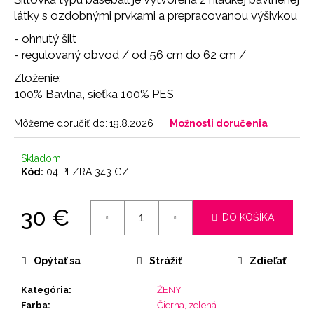
č
látky s ozdobnými prvkami a prepracovanou výšivkou
a
m
- ohnutý šilt
e
- regulovaný obvod / od 56 cm do 62 cm /
Zloženie:
BRAZILKY
100% Bavlna, sieťka 100% PES
SOFT
CHOCOLATE
Môžeme doručiť do:
19.8.2026
Možnosti doručenia
9
€
Skladom
Kód:
04 PLZRA 343 GZ
30 €
DO KOŠÍKA
Jednotková
cena:
Opýtať sa
Strážiť
Zdieľať
Kategória
:
ŽENY
Farba
:
Čierna, zelená