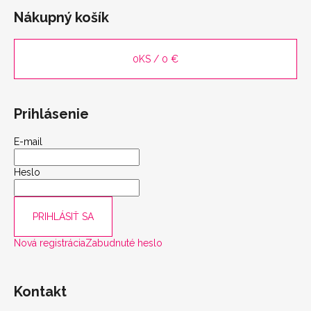
Nákupný košík
scount
0
KS /
0 €
Prihlásenie
E-mail
Heslo
PRIHLÁSIŤ SA
Nová registrácia
Zabudnuté heslo
Kontakt