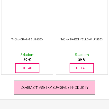
Tričko ORANGE UNISEX
Tričko SWEET YELLOW UNISEX
Skladom
Skladom
30 €
30 €
DETAIL
DETAIL
ZOBRAZIŤ VŠETKY SÚVISIACE PRODUKTY
Z
á