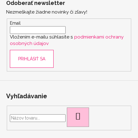
Odoberať newsletter
p
Nezmeškajte žiadne novinky či zľavy!
ä
t
Email
i
Vložením e-mailu súhlasíte s
podmienkami ochrany
e
osobných údajov
PRIHLÁSIŤ SA
Vyhľadávanie
HĽADAŤ