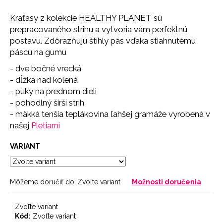
č
a
Kraťasy z kolekcie HEALTHY PLANET sú
m
prepracovaného strihu a vytvoria vám perfektnú
e
postavu. Zdôrazňujú štíhly pás vďaka stiahnutému
páscu na gumu
LEGÍNY
- dve bočné vrecká
PUSH-
- dĺžka nad kolená
UP
- puky na prednom dieli
29
€
- pohodlný širší strih
- mäkká tenšia teplákovina ľahšej gramáže vyrobená v
našej
Pletiarni
VARIANT
Môžeme doručiť do:
Zvoľte variant
Možnosti doručenia
Zvoľte variant
Kód:
Zvoľte variant