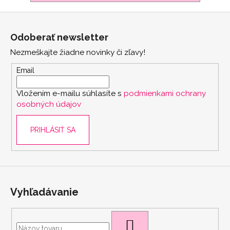
Z
á
Odoberať newsletter
p
Nezmeškajte žiadne novinky či zľavy!
ä
t
Email
i
Vložením e-mailu súhlasíte s
podmienkami ochrany
e
osobných údajov
PRIHLÁSIŤ SA
scount
Vyhľadávanie
HĽADAŤ