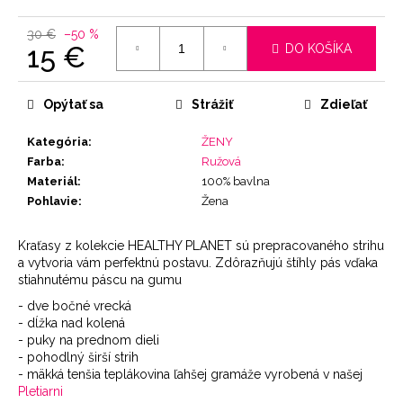
30 €
–50 %
15 €
DO KOŠÍKA
Jednotková
cena:
Opýtať sa
Strážiť
Zdieľať
Kategória
:
ŽENY
Farba
:
Ružová
Materiál
:
100% bavlna
Pohlavie
:
Žena
Kraťasy z kolekcie HEALTHY PLANET sú prepracovaného strihu
a vytvoria vám perfektnú postavu. Zdôrazňujú štíhly pás vďaka
stiahnutému páscu na gumu
- dve bočné vrecká
- dĺžka nad kolená
- puky na prednom dieli
- pohodlný širší strih
- mäkká tenšia teplákovina ľahšej gramáže vyrobená v našej
Pletiarni