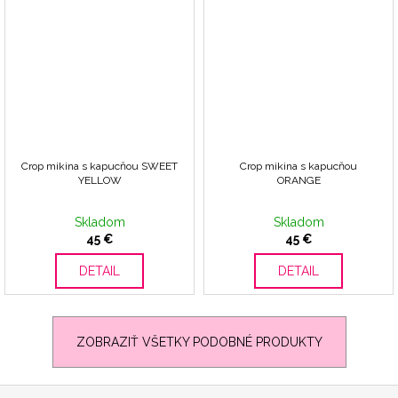
Crop mikina s kapucňou SWEET
Crop mikina s kapucňou
YELLOW
ORANGE
Skladom
Skladom
45 €
45 €
DETAIL
DETAIL
ZOBRAZIŤ VŠETKY PODOBNÉ PRODUKTY
Z