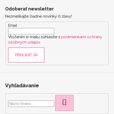
á
Odoberať newsletter
p
Nezmeškajte žiadne novinky či zľavy!
ä
t
Email
i
Vložením e-mailu súhlasíte s
podmienkami ochrany
e
osobných údajov
PRIHLÁSIŤ SA
scount
Vyhľadávanie
HĽADAŤ