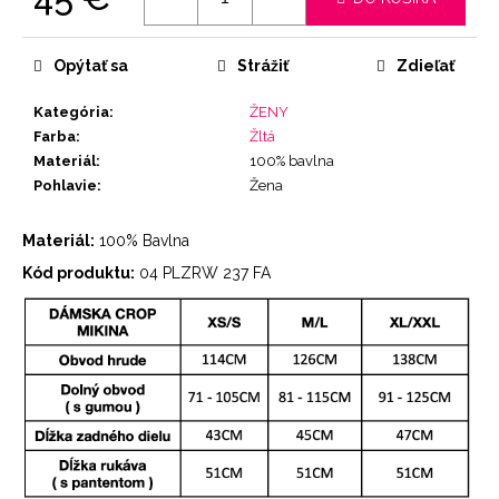
Jednotková
cena:
Opýtať sa
Strážiť
Zdieľať
Kategória
:
ŽENY
Farba
:
Žltá
Materiál
:
100% bavlna
Pohlavie
:
Žena
Materiál:
100% Bavlna
Kód produktu:
04 PLZRW 237 FA