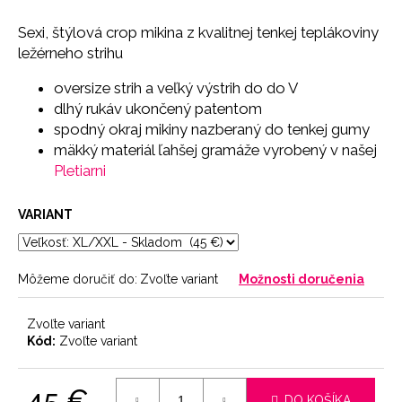
č
a
Sexi, štýlová crop mikina z kvalitnej tenkej teplákoviny
m
ležérneho strihu
e
oversize strih a veľký výstrih do do V
dlhý rukáv ukončený patentom
NOHAVIČKY
spodný okraj mikiny nazberaný do tenkej gumy
BLACK
mäkký materiál ľahšej gramáže vyrobený v našej
7
€
Pletiarni
VARIANT
Môžeme doručiť do:
Zvoľte variant
Možnosti doručenia
Zvoľte variant
Kód:
Zvoľte variant
45 €
DO KOŠÍKA