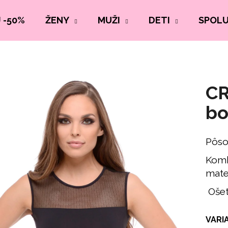
 -50%
ŽENY
MUŽI
DETI
SPOL
CR
bo
Pôso
Komb
mate
Ošet
VARI