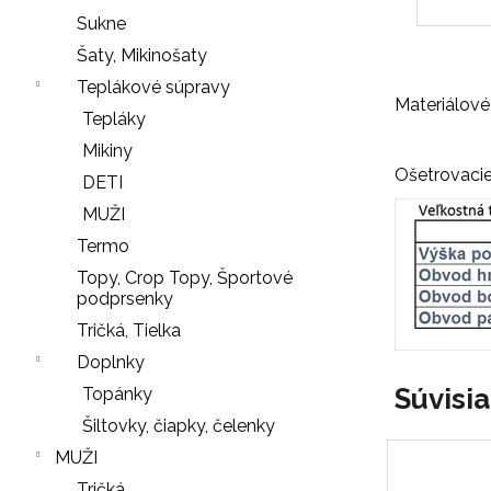
r
Sukne
ú
Šaty, Mikinošaty
č
Teplákové súpravy
a
Materiálové
Tepláky
m
e
Mikiny
Ošetrovacie
DETI
MUŽI
SŤAHOVACIE
Termo
NOHAVIČKY
Topy, Crop Topy, Športové
BLACK
podprsenky
18
Tričká, Tielka
€
Doplnky
NOHAVIČKY
Nasledujúce
Súvisi
Topánky
BLACK
Šiltovky, čiapky, čelenky
7
€
MUŽI
Tričká