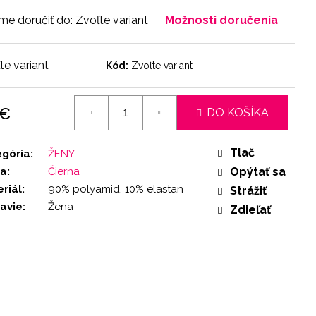
e doručiť do:
Zvoľte variant
Možnosti doručenia
te variant
Kód:
Zvoľte variant
 €
DO KOŠÍKA
otková
:
Tlač
egória
:
ŽENY
ba
:
Čierna
Opýtať sa
riál
:
90% polyamid, 10% elastan
Strážiť
avie
:
Žena
Zdieľať