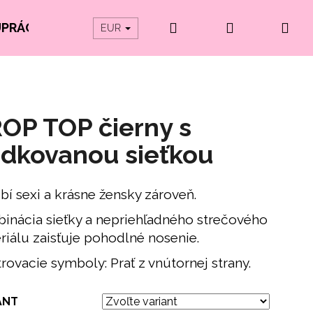
Hľadať
Prihlásenie
Ná
UPRÁCE
PRODUKTY Z ORGANICKEJ BAVLNY
EUR
koš
OP TOP čierny s
dkovanou sieťkou
bí sexi a krásne žensky zároveň.
inácia sieťky a nepriehľadného strečového
riálu zaisťuje pohodlné
nosenie.
rovacie symboly: Prať z vnútornej strany.
ANT