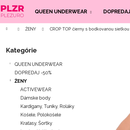
K
Prejsť
na
o
QUEEN UNDERWEAR
DOPREDAJ
Späť
Späť
obsah
š
do
do
í
Domov
ŽENY
CROP TOP čierny s bodkovanou sieťkou
Č
obchodu
obchodu
k
B
o
o
p
Kategórie
Preskočiť
č
o
kategórie
n
t
QUEEN UNDERWEAR
ý
r
DOPREDAJ -50%
p
e
ŽENY
a
b
ACTIVEWEAR
n
u
Dámske body
e
j
Kardigany, Tuniky, Roláky
l
e
Košele, Polokošele
t
Kraťasy, Šortky