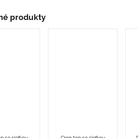
né produkty
p so sieťkou
Crop top so sieťkou