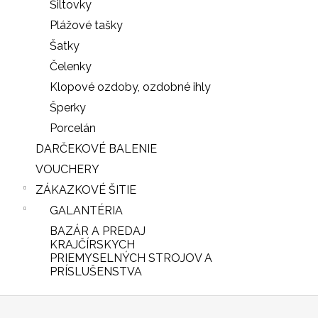
Šiltovky
Plážové tašky
Šatky
Čelenky
Klopové ozdoby, ozdobné ihly
Šperky
Porcelán
DARČEKOVÉ BALENIE
VOUCHERY
ZÁKAZKOVÉ ŠITIE
GALANTÉRIA
BAZÁR A PREDAJ
iscount
KRAJČÍRSKYCH
PRIEMYSELNÝCH STROJOV A
PRÍSLUŠENSTVA
Z