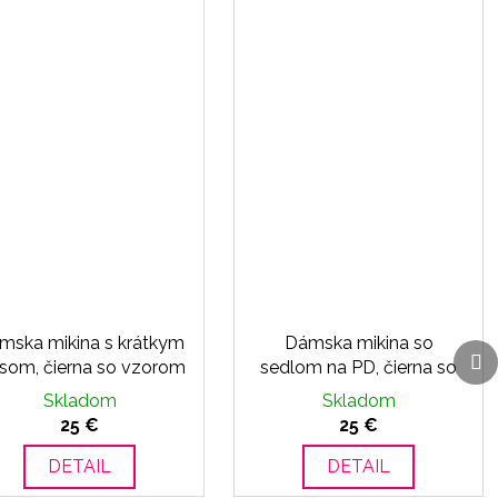
mska mikina s krátkym
Dámska mikina so
Ďa
Ďa
psom, čierna so vzorom
sedlom na PD, čierna so
p
p
vzorom
Skladom
Skladom
25 €
25 €
DETAIL
DETAIL