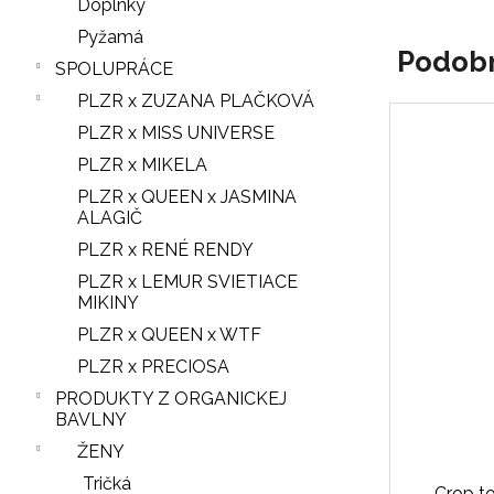
Doplnky
Pyžamá
Podob
SPOLUPRÁCE
PLZR x ZUZANA PLAČKOVÁ
PLZR x MISS UNIVERSE
PLZR x MIKELA
PLZR x QUEEN x JASMINA
ALAGIČ
PLZR x RENÉ RENDY
PLZR x LEMUR SVIETIACE
MIKINY
PLZR x QUEEN x WTF
PLZR x PRECIOSA
PRODUKTY Z ORGANICKEJ
BAVLNY
ŽENY
Tričká
Crop to