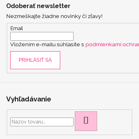
á
Odoberať newsletter
p
Nezmeškajte žiadne novinky či zľavy!
ä
t
Email
i
Vložením e-mailu súhlasíte s
podmienkami ochra
e
PRIHLÁSIŤ SA
Vyhľadávanie
HĽADAŤ