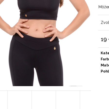
Môžem
Zvoľ
19
Jedn
cena
Kat
Far
Mate
Pohl