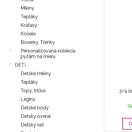
LEGÍNY
PUSH-
Mikiny
UP
Tepláky
29
€
Kraťasy
Košele
Boxerky, Trenky
Personalizovaná kolekcia
pyžám na mieru
DETI
Detské mikiny
Tepláky
Topy, tričká
3/4 le
Legíny
S
Detské body
Detský overal
D
Detský set