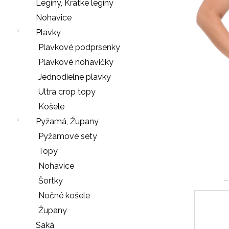
e
Legíny, Krátke legíny
n
Nohavice
á
Plavky
j
Plavkové podprsenky
s
Plavkové nohavičky
ť
Jednodielne plavky
?
Ultra crop topy
Košele
Pyžamá, Župany
Pyžamové sety
HĽADAŤ
Topy
Nohavice
Šortky
O
Nočné košele
d
Župany
p
o
Saká