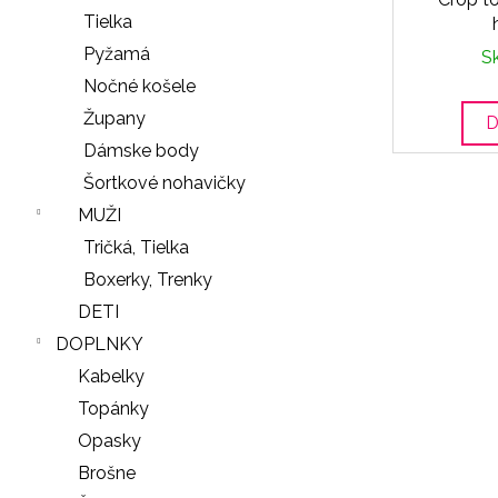
Tielka
Pyžamá
S
Nočné košele
Župany
D
Dámske body
Šortkové nohavičky
MUŽI
Tričká, Tielka
Boxerky, Trenky
DETI
DOPLNKY
Kabelky
Topánky
Opasky
Brošne