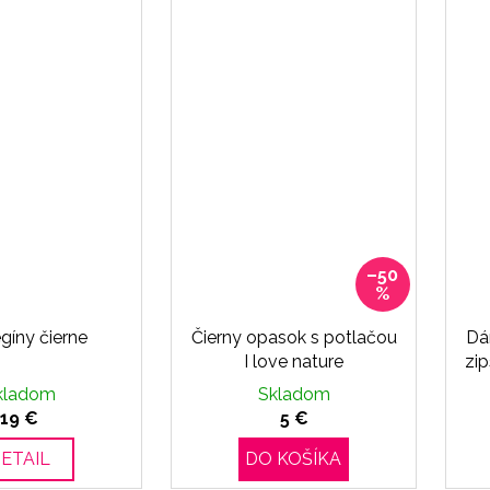
–50
%
gíny čierne
Čierny opasok s potlačou
Dá
I love nature
zi
kladom
Skladom
19 €
5 €
ETAIL
DO KOŠÍKA