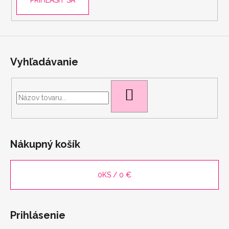
PRIHLÁSIŤ SA
Vyhľadávanie
HĽADAŤ
scount
Nákupný košík
0
KS /
0 €
Prihlásenie