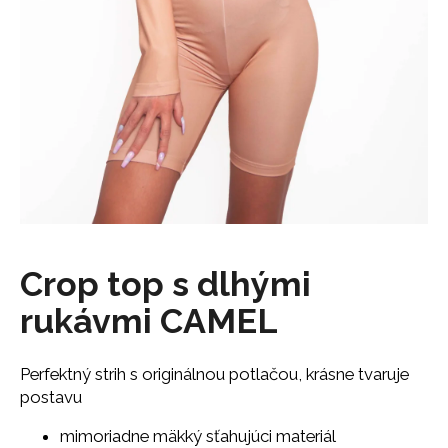
á
j
s
ť
?
HĽADAŤ
Crop top s dlhými
rukávmi CAMEL
O
d
p
Perfektný strih s originálnou potlačou, krásne tvaruje
o
postavu
r
ú
mimoriadne mäkký sťahujúci materiál