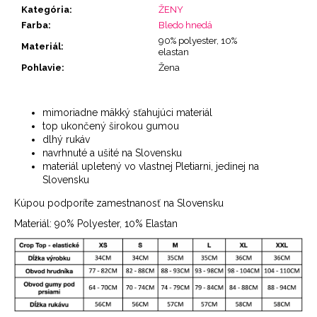
Kategória
:
ŽENY
Farba
:
Bledo hnedá
90% polyester, 10%
Materiál
:
elastan
Pohlavie
:
Žena
mimoriadne mäkký sťahujúci materiál
top ukončený širokou gumou
dlhý rukáv
navrhnuté a ušité na Slovensku
materiál upletený vo vlastnej Pletiarni, jedinej na
Slovensku
Kúpou podporíte zamestnanosť na Slovensku
Materiál:
90% Polyester, 10% Elastan