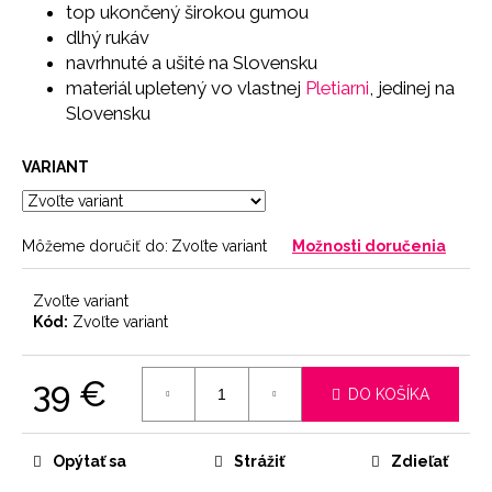
č
top ukončený širokou gumou
a
dlhý rukáv
m
navrhnuté a ušité na Slovensku
e
materiál upletený vo vlastnej
Pletiarni
, jedinej na
Slovensku
SŤAHOVACIE
NOHAVIČKY
VARIANT
SKIN
18
€
Môžeme doručiť do:
Zvoľte variant
Možnosti doručenia
Zvoľte variant
Kód:
Zvoľte variant
39 €
DO KOŠÍKA
Jednotková
cena:
Opýtať sa
Strážiť
Zdieľať