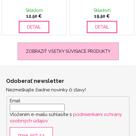
Skladom
Skladom
12,50 €
19,50 €
DETAIL
DETAIL
ZOBRAZIŤ VŠETKY SÚVISIACE PRODUKTY
Z
á
Odoberať newsletter
p
Nezmeškajte žiadne novinky či zľavy!
ä
t
Email
i
Vložením e-mailu súhlasíte s
podmienkami ochrany
e
osobných údajov