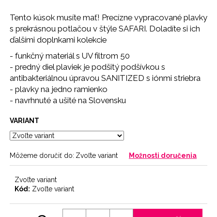
č
a
Tento kúsok musíte mať! Precízne vypracované plavky
m
s prekrásnou potlačou v štýle SAFARI. Doladíte si ich
e
ďalšími doplnkami kolekcie
- funkčný materiál s UV filtrom 50
NOHAVIČKY
- predný diel plaviek je podšitý podšívkou s
SKIN
antibakteriálnou úpravou SANITIZED s iónmi striebra
7
- plavky na jedno ramienko
€
- navrhnuté a ušité na Slovensku
VARIANT
Môžeme doručiť do:
Zvoľte variant
Možnosti doručenia
Zvoľte variant
Kód:
Zvoľte variant