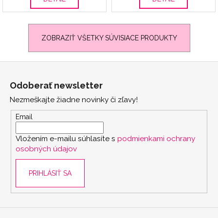
ZOBRAZIŤ VŠETKY SÚVISIACE PRODUKTY
Z
á
Odoberať newsletter
p
Nezmeškajte žiadne novinky či zľavy!
ä
t
Email
i
Vložením e-mailu súhlasíte s
podmienkami ochrany
e
osobných údajov
PRIHLÁSIŤ SA