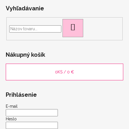
Vyhľadávanie
HĽADAŤ
scount
Nákupný košík
0
KS /
0 €
Prihlásenie
E-mail
Heslo