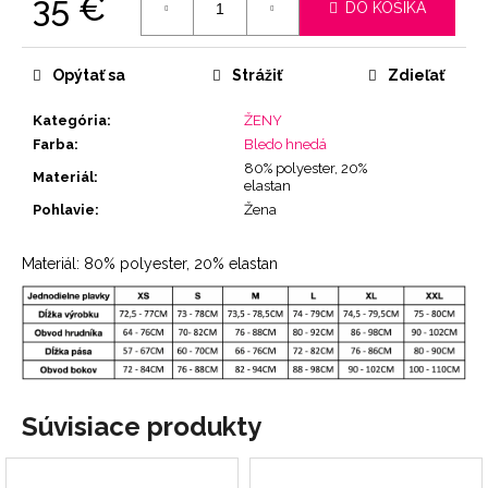
35 €
DO KOŠÍKA
Jednotková
cena:
Opýtať sa
Strážiť
Zdieľať
Kategória
:
ŽENY
Farba
:
Bledo hnedá
80% polyester, 20%
Materiál
:
elastan
Pohlavie
:
Žena
Materiál: 80% polyester, 20% elastan
Súvisiace produkty